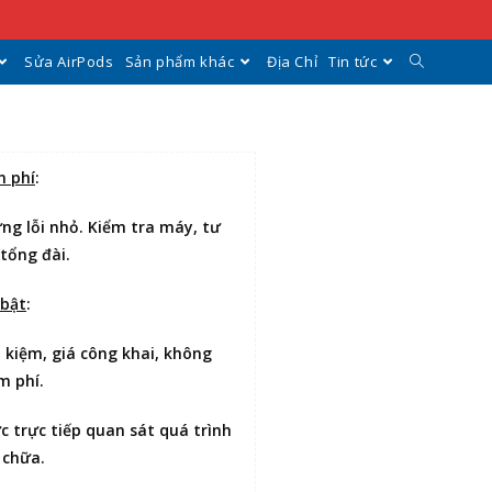
Sửa AirPods
Sản phẩm khác
Địa Chỉ
Tin tức
n phí
:
ng lỗi nhỏ. Kiểm tra máy, tư
 tổng đài.
 bật
:
t kiệm
, giá công khai, không
m phí.
ợc
trực tiếp quan sát
quá trình
 chữa.