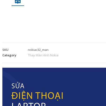
SKU
nokiac32_man
Category
Thay Màn Hình Nokia