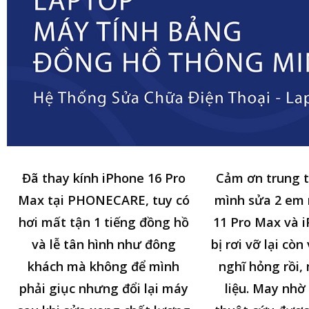
Đã thay kính iPhone 16 Pro
Cảm ơn trung 
Max tại PHONECARE, tuy có
mình sửa 2 em
hơi mất tận 1 tiếng đồng hồ
11 Pro Max và i
và lễ tân hình như đông
bị rơi vỡ lại cò
khách mà không để mình
nghĩ hỏng rồi,
phải giục nhưng đổi lại máy
liệu. May nhờ 