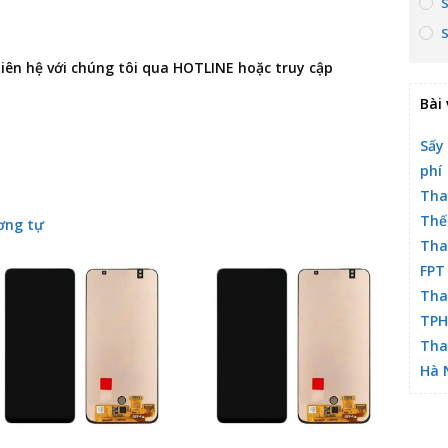
 liên hệ với chúng tôi qua HOTLINE hoặc truy cập
Bài 
Sấy
phí
Tha
Thế
ơng tự
Tha
FPT
Tha
TP
Tha
Hà 