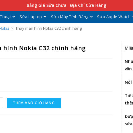
Bảng Giá Sửa Chữa
Địa Chỉ Cửa Hàng
 Thoại
Sửa Laptop
Sửa Máy Tính Bảng
Sửa Apple Watch
Nokia
>
Thay màn hình Nokia C32 chính hãng
 hình Nokia C32 chính hãng
Miễ
Nhữ
vấn
Nổi
Tiế
thê
THÊM VÀO GIỎ HÀNG
Đư
sửa