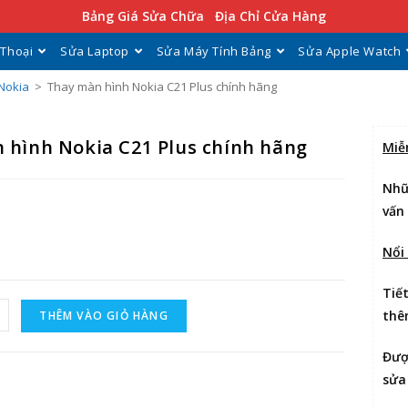
Bảng Giá Sửa Chữa
Địa Chỉ Cửa Hàng
 Thoại
Sửa Laptop
Sửa Máy Tính Bảng
Sửa Apple Watch
Nokia
>
Thay màn hình Nokia C21 Plus chính hãng
 hình Nokia C21 Plus chính hãng
Miễ
Nhữ
vấn
Nổi
Tiế
thê
THÊM VÀO GIỎ HÀNG
Đư
sửa