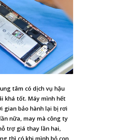
ung tâm có dịch vụ hậu
i khá tốt. Máy mình hết
i gian bảo hành lại bị rơi
lần nữa, may mà công ty
hỗ trợ giá thay lần hai,
ng thì có khi mình bỏ con