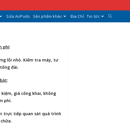
Sửa AirPods
Sản phẩm khác
Địa Chỉ
Tin tức
n phí
:
ng lỗi nhỏ. Kiểm tra máy, tư
 tổng đài.
 bật
:
t kiệm
, giá công khai, không
m phí.
ợc
trực tiếp quan sát
quá trình
 chữa.