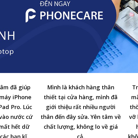
tâm đã giúp
Mình là khách hàng thân
Tr
 máy iPhone
thiết tại cửa hàng, mình đã
mã
Pad Pro. Lúc
giới thiệu rất nhiều người
thờ
n vào nước cứ
thân đến đây sửa. Yên tâm về
vỡ 
 mất hết dữ
chất lượng, không lo về giá
các bạn kĩ
cả.
khô