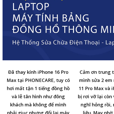
Đã thay kính iPhone 16 Pro
Cảm ơn trung 
Max tại PHONECARE, tuy có
mình sửa 2 em
hơi mất tận 1 tiếng đồng hồ
11 Pro Max và i
và lễ tân hình như đông
bị rơi vỡ lại cò
khách mà không để mình
nghĩ hỏng rồi,
phải giục nhưng đổi lại máy
liệu. May nhờ 