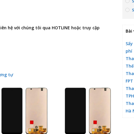
 liên hệ với chúng tôi qua HOTLINE hoặc truy cập
Bài 
Sấy
phí
Tha
Thế
Tha
ơng tự
FPT
Tha
TP
Tha
Hà 