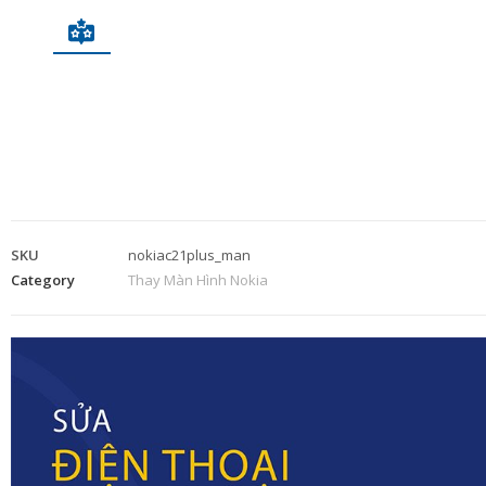
SKU
nokiac21plus_man
Category
Thay Màn Hình Nokia