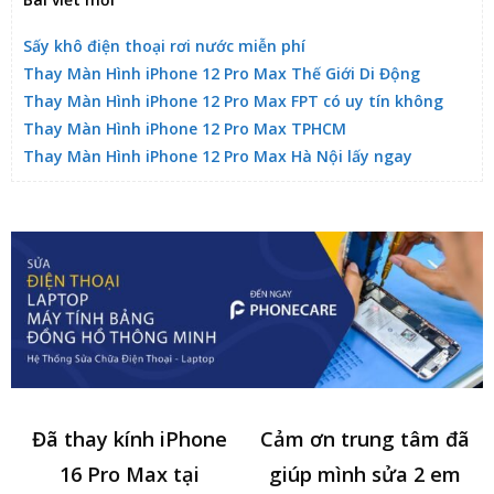
Sấy khô điện thoại rơi nước miễn phí
Thay Màn Hình iPhone 12 Pro Max Thế Giới Di Động
Thay Màn Hình iPhone 12 Pro Max FPT có uy tín không
Thay Màn Hình iPhone 12 Pro Max TPHCM
Thay Màn Hình iPhone 12 Pro Max Hà Nội lấy ngay
Đã thay kính iPhone
Cảm ơn trung tâm đã
16 Pro Max tại
giúp mình sửa 2 em