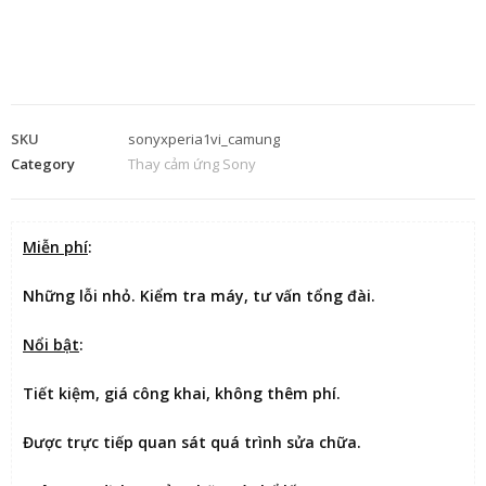
SKU
sonyxperia1vi_camung
Category
Thay cảm ứng Sony
Miễn phí
:
Những lỗi nhỏ. Kiểm tra máy, tư vấn tổng đài.
Nổi bật
:
Tiết kiệm
, giá công khai, không thêm phí.
Được
trực tiếp quan sát
quá trình sửa chữa.