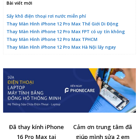
Bài viết mới
Sấy khô điện thoại rơi nước miễn phí
Thay Màn Hình iPhone 12 Pro Max Thế Giới Di Động
Thay Màn Hình iPhone 12 Pro Max FPT có uy tín không
Thay Màn Hình iPhone 12 Pro Max TPHCM
Thay Màn Hình iPhone 12 Pro Max Hà Nội lấy ngay
Đã thay kính iPhone
Cảm ơn trung tâm đã
16 Pro Max tại
giúp mình sửa 2 em