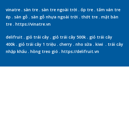
vinatre
.
sàn tre
.
sàn tre ngoài trời
.
ốp tre
.
tấm ván tre
ép
.
sàn gỗ
.
sàn gỗ nhựa ngoài trời
.
thớt tre
.
mặt bàn
tre
.
https://vinatre.vn
delifruit
.
giỏ trái cây
.
giỏ trái cây 500k
.
giỏ trái cây
400k
.
giỏ trái cây 1 triệu
.
cherry
.
nho sữa
.
kiwi
.
trái cây
nhập khẩu
.
hồng treo gió
.
https://delifruit.vn