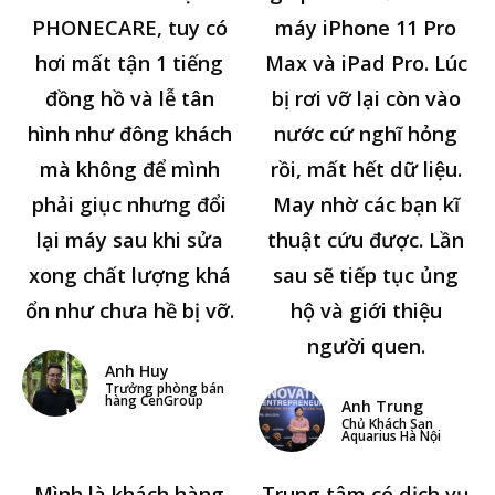
PHONECARE, tuy có
máy iPhone 11 Pro
hơi mất tận 1 tiếng
Max và iPad Pro. Lúc
đồng hồ và lễ tân
bị rơi vỡ lại còn vào
hình như đông khách
nước cứ nghĩ hỏng
mà không để mình
rồi, mất hết dữ liệu.
phải giục nhưng đổi
May nhờ các bạn kĩ
lại máy sau khi sửa
thuật cứu được. Lần
xong chất lượng khá
sau sẽ tiếp tục ủng
ổn như chưa hề bị vỡ.
hộ và giới thiệu
người quen.
Anh Huy
Trưởng phòng bán
hàng CenGroup
Anh Trung
Chủ Khách Sạn
Aquarius Hà Nội
Mình là khách hàng
Trung tâm có dịch vụ