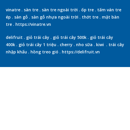
vinatre
.
sàn tre
.
sàn tre ngoài trời
.
ốp tre
.
tấm ván tre
ép
.
sàn gỗ
.
sàn gỗ nhựa ngoài trời
.
thớt tre
.
mặt bàn
tre
.
https://vinatre.vn
delifruit
.
giỏ trái cây
.
giỏ trái cây 500k
.
giỏ trái cây
400k
.
giỏ trái cây 1 triệu
.
cherry
.
nho sữa
.
kiwi
.
trái cây
nhập khẩu
.
hồng treo gió
.
https://delifruit.vn