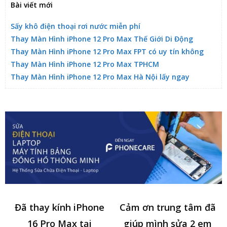
Bài viết mới
Sấy khô điện thoại rơi nước miễn phí
Thay Màn Hình iPhone 12 Pro Max Thế Giới Di Động
Thay Màn Hình iPhone 12 Pro Max FPT có uy tín không
Thay Màn Hình iPhone 12 Pro Max TPHCM
Thay Màn Hình iPhone 12 Pro Max Hà Nội lấy ngay
Đã thay kính iPhone
Cảm ơn trung tâm đã
16 Pro Max tại
giúp mình sửa 2 em