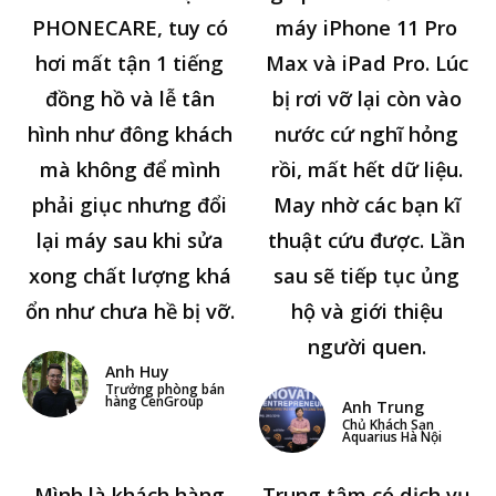
PHONECARE, tuy có
máy iPhone 11 Pro
hơi mất tận 1 tiếng
Max và iPad Pro. Lúc
đồng hồ và lễ tân
bị rơi vỡ lại còn vào
hình như đông khách
nước cứ nghĩ hỏng
mà không để mình
rồi, mất hết dữ liệu.
phải giục nhưng đổi
May nhờ các bạn kĩ
lại máy sau khi sửa
thuật cứu được. Lần
xong chất lượng khá
sau sẽ tiếp tục ủng
ổn như chưa hề bị vỡ.
hộ và giới thiệu
người quen.
Anh Huy
Trưởng phòng bán
hàng CenGroup
Anh Trung
Chủ Khách Sạn
Aquarius Hà Nội
Mình là khách hàng
Trung tâm có dịch vụ