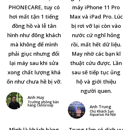
PHONECARE, tuy có
máy iPhone 11 Pro
hơi mất tận 1 tiếng
Max và iPad Pro. Lúc
đồng hồ và lễ tân
bị rơi vỡ lại còn vào
hình như đông khách
nước cứ nghĩ hỏng
mà không để mình
rồi, mất hết dữ liệu.
phải giục nhưng đổi
May nhờ các bạn kĩ
lại máy sau khi sửa
thuật cứu được. Lần
xong chất lượng khá
sau sẽ tiếp tục ủng
ổn như chưa hề bị vỡ.
hộ và giới thiệu
người quen.
Anh Huy
Trưởng phòng bán
hàng CenGroup
Anh Trung
Chủ Khách Sạn
Aquarius Hà Nội
Mình là khách hàng
Trung tâm có dịch vụ