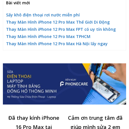
Bài viết mới
Sấy khô điện thoại rơi nước miễn phí
Thay Màn Hình iPhone 12 Pro Max Thế Giới Di Động
Thay Màn Hình iPhone 12 Pro Max FPT có uy tín không
Thay Màn Hình iPhone 12 Pro Max TPHCM
Thay Màn Hình iPhone 12 Pro Max Hà Nội lấy ngay
Đã thay kính iPhone
Cảm ơn trung tâm đã
16 Pro Max tại
giúp mình sửa 2 em