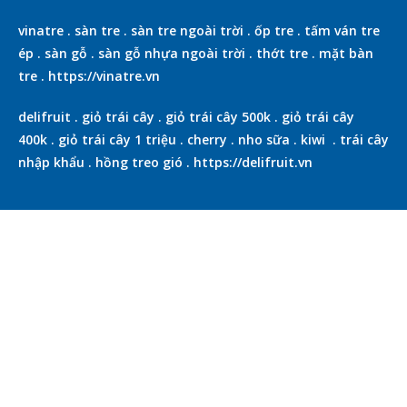
vinatre
.
sàn tre
.
sàn tre ngoài trời
.
ốp tre
.
tấm ván tre
ép
.
sàn gỗ
.
sàn gỗ nhựa ngoài trời
.
thớt tre
.
mặt bàn
tre
.
https://vinatre.vn
delifruit
.
giỏ trái cây
.
giỏ trái cây 500k
.
giỏ trái cây
400k
.
giỏ trái cây 1 triệu
.
cherry
.
nho sữa
.
kiwi
.
trái cây
nhập khẩu
.
hồng treo gió
.
https://delifruit.vn