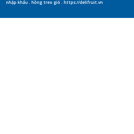
nhập khẩu
.
hồng treo gió
.
https://delifruit.vn