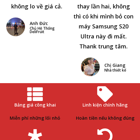
không lo về giá cả.
thay lần hai, không
thì có khi mình bỏ con
Anh Đức
máy Samsung S20
Chủ Hệ Thống
DeliFruit
Ultra này đi mất.
Thank trung tâm.
Chị Giang
Nhà thiết kế
Bảng giá công khai
Linh kiện chính hãng
Miễn phí những lối nhỏ
Hoàn tiền nếu không đúng