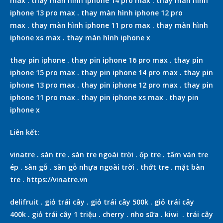
max
.
thay màn hình iphone 14 pro max
.
thay màn hình
iphone 13 pro max
.
thay màn hình iphone 12 pro
max
.
thay màn hình iphone 11 pro max
.
thay màn hình
iphone xs max
.
thay màn hình iphone x
thay pin iphone
.
thay pin iphone 16 pro max
.
thay pin
iphone 15 pro max
.
thay pin iphone 14 pro max
.
thay pin
iphone 13 pro max
.
thay pin iphone 12 pro max
.
thay pin
iphone 11 pro max
.
thay pin iphone xs max
.
thay pin
iphone x
Liên kết:
vinatre
.
sàn tre
.
sàn tre ngoài trời
.
ốp tre
.
tấm ván tre
ép
.
sàn gỗ
.
sàn gỗ nhựa ngoài trời
.
thớt tre
.
mặt bàn
tre
.
https://vinatre.vn
delifruit
.
giỏ trái cây
.
giỏ trái cây 500k
.
giỏ trái cây
400k
.
giỏ trái cây 1 triệu
.
cherry
.
nho sữa
.
kiwi
.
trái cây