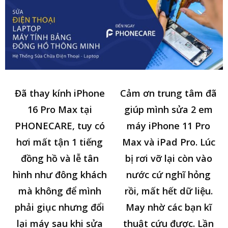
Đã thay kính iPhone
Cảm ơn trung tâm đã
16 Pro Max tại
giúp mình sửa 2 em
PHONECARE, tuy có
máy iPhone 11 Pro
hơi mất tận 1 tiếng
Max và iPad Pro. Lúc
đồng hồ và lễ tân
bị rơi vỡ lại còn vào
hình như đông khách
nước cứ nghĩ hỏng
mà không để mình
rồi, mất hết dữ liệu.
phải giục nhưng đổi
May nhờ các bạn kĩ
lại máy sau khi sửa
thuật cứu được. Lần