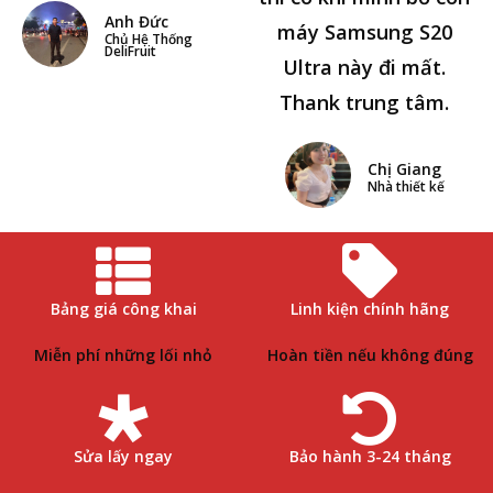
Anh Đức
máy Samsung S20
Chủ Hệ Thống
DeliFruit
Ultra này đi mất.
Thank trung tâm.
Chị Giang
Nhà thiết kế
Bảng giá công khai
Linh kiện chính hãng
Miễn phí những lối nhỏ
Hoàn tiền nếu không đúng
Sửa lấy ngay
Bảo hành 3-24 tháng