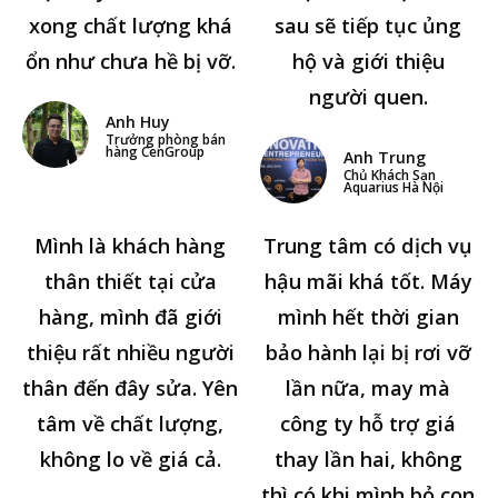
xong chất lượng khá
sau sẽ tiếp tục ủng
ổn như chưa hề bị vỡ.
hộ và giới thiệu
người quen.
Anh Huy
Trưởng phòng bán
hàng CenGroup
Anh Trung
Chủ Khách Sạn
Aquarius Hà Nội
Mình là khách hàng
Trung tâm có dịch vụ
thân thiết tại cửa
hậu mãi khá tốt. Máy
hàng, mình đã giới
mình hết thời gian
thiệu rất nhiều người
bảo hành lại bị rơi vỡ
thân đến đây sửa. Yên
lần nữa, may mà
tâm về chất lượng,
công ty hỗ trợ giá
không lo về giá cả.
thay lần hai, không
thì có khi mình bỏ con