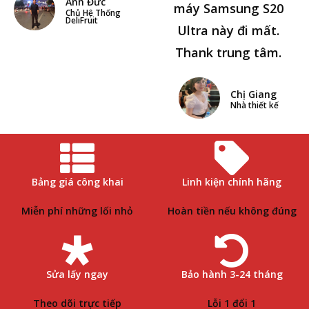
Anh Đức
máy Samsung S20
Chủ Hệ Thống
DeliFruit
Ultra này đi mất.
Thank trung tâm.
Chị Giang
Nhà thiết kế
Bảng giá công khai
Linh kiện chính hãng
Miễn phí những lối nhỏ
Hoàn tiền nếu không đúng
Sửa lấy ngay
Bảo hành 3-24 tháng
Theo dõi trực tiếp
Lỗi 1 đổi 1