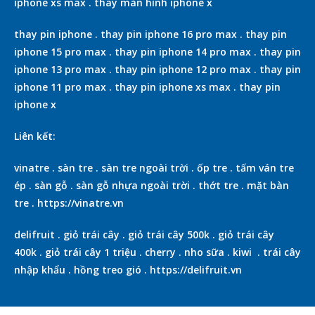
iphone xs max
.
thay màn hình iphone x
thay pin iphone
.
thay pin iphone 16 pro max
.
thay pin
iphone 15 pro max
.
thay pin iphone 14 pro max
.
thay pin
iphone 13 pro max
.
thay pin iphone 12 pro max
.
thay pin
iphone 11 pro max
.
thay pin iphone xs max
.
thay pin
iphone x
Liên kết:
vinatre
.
sàn tre
.
sàn tre ngoài trời
.
ốp tre
.
tấm ván tre
ép
.
sàn gỗ
.
sàn gỗ nhựa ngoài trời
.
thớt tre
.
mặt bàn
tre
.
https://vinatre.vn
delifruit
.
giỏ trái cây
.
giỏ trái cây 500k
.
giỏ trái cây
400k
.
giỏ trái cây 1 triệu
.
cherry
.
nho sữa
.
kiwi
.
trái cây
nhập khẩu
.
hồng treo gió
.
https://delifruit.vn