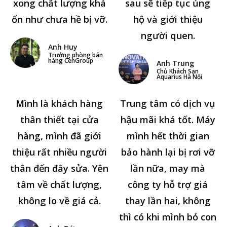
xong chất lượng khá
sau sẽ tiếp tục ủng
ổn như chưa hề bị vỡ.
hộ và giới thiệu
người quen.
Anh Huy
Trưởng phòng bán
hàng CenGroup
Anh Trung
Chủ Khách Sạn
Aquarius Hà Nội
Mình là khách hàng
Trung tâm có dịch vụ
thân thiết tại cửa
hậu mãi khá tốt. Máy
hàng, mình đã giới
mình hết thời gian
thiệu rất nhiều người
bảo hành lại bị rơi vỡ
thân đến đây sửa. Yên
lần nữa, may mà
tâm về chất lượng,
công ty hỗ trợ giá
không lo về giá cả.
thay lần hai, không
thì có khi mình bỏ con