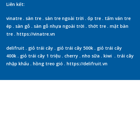
Liên kết:
vinatre
.
sàn tre
.
sàn tre ngoài trời
.
ốp tre
.
tấm ván tre
ép
.
sàn gỗ
.
sàn gỗ nhựa ngoài trời
.
thớt tre
.
mặt bàn
tre
.
https://vinatre.vn
delifruit
.
giỏ trái cây
.
giỏ trái cây 500k
.
giỏ trái cây
400k
.
giỏ trái cây 1 triệu
.
cherry
.
nho sữa
.
kiwi
.
trái cây
nhập khẩu
.
hồng treo gió
.
https://delifruit.vn