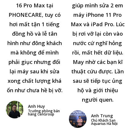
16 Pro Max tại
giúp mình sửa 2 em
PHONECARE, tuy có
máy iPhone 11 Pro
hơi mất tận 1 tiếng
Max và iPad Pro. Lúc
đồng hồ và lễ tân
bị rơi vỡ lại còn vào
hình như đông khách
nước cứ nghĩ hỏng
mà không để mình
rồi, mất hết dữ liệu.
phải giục nhưng đổi
May nhờ các bạn kĩ
lại máy sau khi sửa
thuật cứu được. Lần
xong chất lượng khá
sau sẽ tiếp tục ủng
ổn như chưa hề bị vỡ.
hộ và giới thiệu
người quen.
Anh Huy
Trưởng phòng bán
hàng CenGroup
Anh Trung
Chủ Khách Sạn
Aquarius Hà Nội