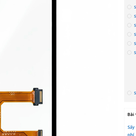
S
Bài 
Sấy
phí