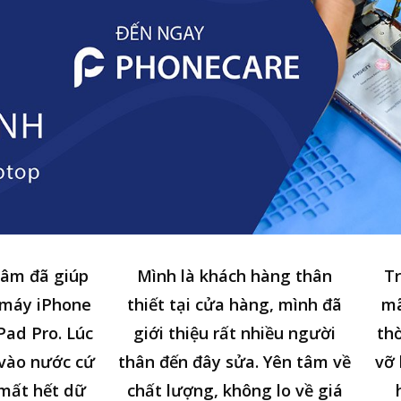
tâm đã giúp
Mình là khách hàng thân
Tr
 máy iPhone
thiết tại cửa hàng, mình đã
mã
Pad Pro. Lúc
giới thiệu rất nhiều người
thờ
n vào nước cứ
thân đến đây sửa. Yên tâm về
vỡ 
 mất hết dữ
chất lượng, không lo về giá