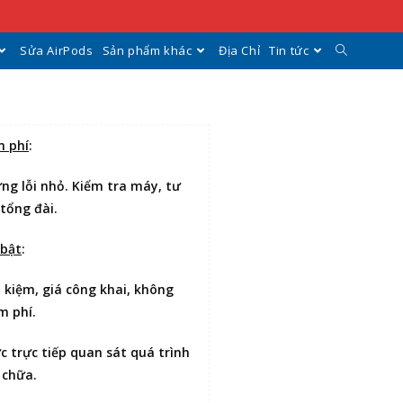
Sửa AirPods
Sản phẩm khác
Địa Chỉ
Tin tức
n phí
:
ng lỗi nhỏ. Kiểm tra máy, tư
 tổng đài.
 bật
:
t kiệm
, giá công khai, không
m phí.
ợc
trực tiếp quan sát
quá trình
 chữa.