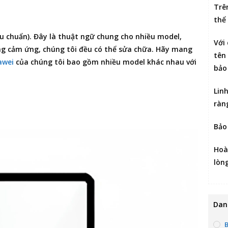
Trê
thể
u chuẩn). Đây là thuật ngữ chung cho nhiều model,
Với
g cảm ứng, chúng tôi đều có thể sửa chữa. Hãy mang
tên 
awei
của chúng tôi bao gồm nhiều model khác nhau với
bảo
Lin
ràn
Bảo
Hoà
lòn
Dan