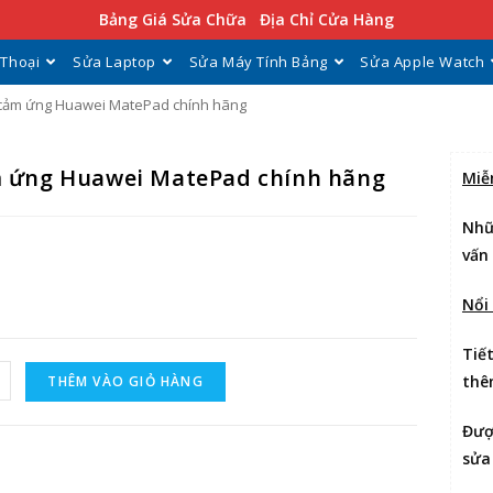
Bảng Giá Sửa Chữa
Địa Chỉ Cửa Hàng
 Thoại
Sửa Laptop
Sửa Máy Tính Bảng
Sửa Apple Watch
cảm ứng Huawei MatePad chính hãng
 ứng Huawei MatePad chính hãng
Miễ
Nhữ
vấn
Nổi
Tiế
thê
THÊM VÀO GIỎ HÀNG
Đư
sửa