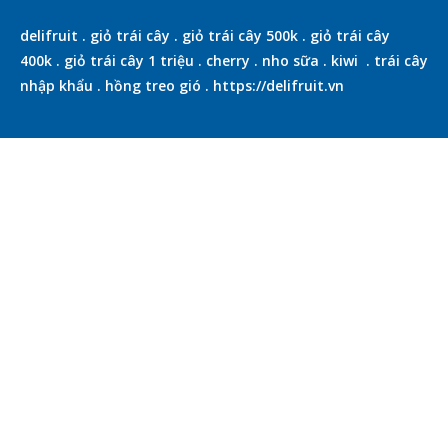
delifruit
.
giỏ trái cây
.
giỏ trái cây 500k
.
giỏ trái cây
400k
.
giỏ trái cây 1 triệu
.
cherry
.
nho sữa
.
kiwi
.
trái cây
nhập khẩu
.
hồng treo gió
.
https://delifruit.vn