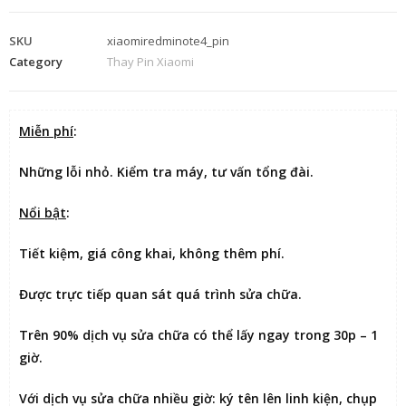
SKU
xiaomiredminote4_pin
Category
Thay Pin Xiaomi
Miễn phí
:
Những lỗi nhỏ. Kiểm tra máy, tư vấn tổng đài.
Nổi bật
:
Tiết kiệm
, giá công khai, không thêm phí.
Được
trực tiếp quan sát
quá trình sửa chữa.
Trên 90% dịch vụ sửa chữa có thể
lấy ngay trong 30p – 1
giờ
.
Với dịch vụ sửa chữa nhiều giờ:
ký tên lên linh kiện
, chụp