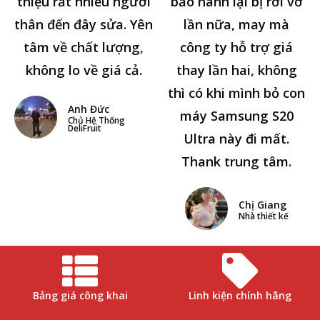
thiệu rất nhiều người
bảo hành lại bị rơi vỡ
thân đến đây sửa. Yên
lần nữa, may mà
tâm về chất lượng,
công ty hỗ trợ giá
không lo về giá cả.
thay lần hai, không
thì có khi mình bỏ con
Anh Đức
máy Samsung S20
Chủ Hệ Thống
DeliFruit
Ultra này đi mất.
Thank trung tâm.
Chị Giang
Nhà thiết kế
Bảng giá công khai
Linh kiện chính hãng