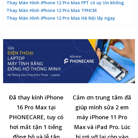
Thay Màn Hình iPhone 12 Pro Max FPT có uy tín không
Thay Màn Hình iPhone 12 Pro Max TPHCM
Thay Màn Hình iPhone 12 Pro Max Hà Nội lấy ngay
Đã thay kính iPhone
Cảm ơn trung tâm đã
16 Pro Max tại
giúp mình sửa 2 em
PHONECARE, tuy có
máy iPhone 11 Pro
hơi mất tận 1 tiếng
Max và iPad Pro. Lúc
đồng hồ và lễ tân
bị rơi vỡ lại còn vào