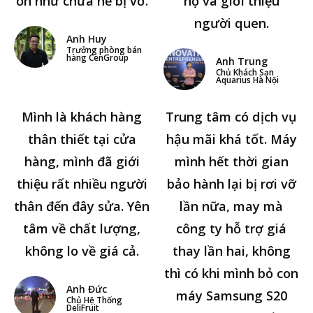
ổn như chưa hề bị vỡ.
hộ và giới thiệu
người quen.
Anh Huy
Trưởng phòng bán
hàng CenGroup
Anh Trung
Chủ Khách Sạn
Aquarius Hà Nội
Mình là khách hàng
Trung tâm có dịch vụ
thân thiết tại cửa
hậu mãi khá tốt. Máy
hàng, mình đã giới
mình hết thời gian
thiệu rất nhiều người
bảo hành lại bị rơi vỡ
thân đến đây sửa. Yên
lần nữa, may mà
tâm về chất lượng,
công ty hỗ trợ giá
không lo về giá cả.
thay lần hai, không
thì có khi mình bỏ con
Anh Đức
máy Samsung S20
Chủ Hệ Thống
DeliFruit