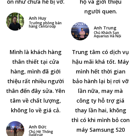
ổn như chưa hề bị vỡ.
hộ và giới thiệu
người quen.
Anh Huy
Trưởng phòng bán
hàng CenGroup
Anh Trung
Chủ Khách Sạn
Aquarius Hà Nội
Mình là khách hàng
Trung tâm có dịch vụ
thân thiết tại cửa
hậu mãi khá tốt. Máy
hàng, mình đã giới
mình hết thời gian
thiệu rất nhiều người
bảo hành lại bị rơi vỡ
thân đến đây sửa. Yên
lần nữa, may mà
tâm về chất lượng,
công ty hỗ trợ giá
không lo về giá cả.
thay lần hai, không
thì có khi mình bỏ con
Anh Đức
máy Samsung S20
Chủ Hệ Thống
DeliFruit