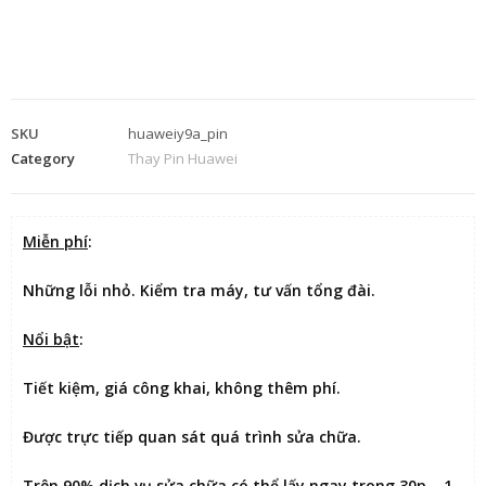
SKU
huaweiy9a_pin
Category
Thay Pin Huawei
Miễn phí
:
Những lỗi nhỏ. Kiểm tra máy, tư vấn tổng đài.
Nổi bật
:
Tiết kiệm
, giá công khai, không thêm phí.
Được
trực tiếp quan sát
quá trình sửa chữa.
Trên 90% dịch vụ sửa chữa có thể
lấy ngay trong 30p – 1