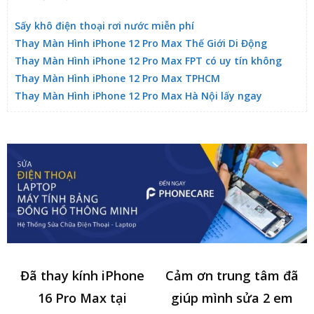
Sấy khô điện thoại rơi nước miễn phí
Thay Màn Hình iPhone 12 Pro Max Thế Giới Di Động
Thay Màn Hình iPhone 12 Pro Max FPT có uy tín không
Thay Màn Hình iPhone 12 Pro Max TPHCM
Thay Màn Hình iPhone 12 Pro Max Hà Nội lấy ngay
Đã thay kính iPhone
Cảm ơn trung tâm đã
16 Pro Max tại
giúp mình sửa 2 em