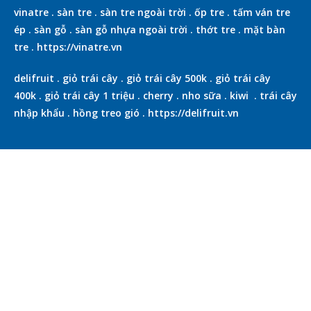
vinatre
.
sàn tre
.
sàn tre ngoài trời
.
ốp tre
.
tấm ván tre
ép
.
sàn gỗ
.
sàn gỗ nhựa ngoài trời
.
thớt tre
.
mặt bàn
tre
.
https://vinatre.vn
delifruit
.
giỏ trái cây
.
giỏ trái cây 500k
.
giỏ trái cây
400k
.
giỏ trái cây 1 triệu
.
cherry
.
nho sữa
.
kiwi
.
trái cây
nhập khẩu
.
hồng treo gió
.
https://delifruit.vn