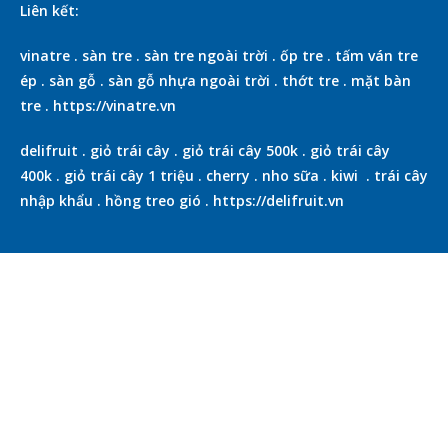
Liên kết:
vinatre
.
sàn tre
.
sàn tre ngoài trời
.
ốp tre
.
tấm ván tre
ép
.
sàn gỗ
.
sàn gỗ nhựa ngoài trời
.
thớt tre
.
mặt bàn
tre
.
https://vinatre.vn
delifruit
.
giỏ trái cây
.
giỏ trái cây 500k
.
giỏ trái cây
400k
.
giỏ trái cây 1 triệu
.
cherry
.
nho sữa
.
kiwi
.
trái cây
nhập khẩu
.
hồng treo gió
.
https://delifruit.vn