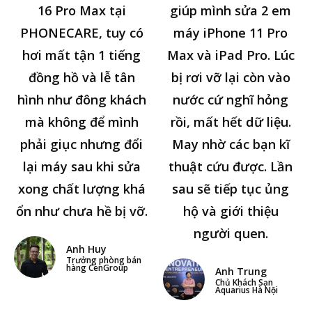
16 Pro Max tại
giúp mình sửa 2 em
PHONECARE, tuy có
máy iPhone 11 Pro
hơi mất tận 1 tiếng
Max và iPad Pro. Lúc
đồng hồ và lễ tân
bị rơi vỡ lại còn vào
hình như đông khách
nước cứ nghĩ hỏng
mà không để mình
rồi, mất hết dữ liệu.
phải giục nhưng đổi
May nhờ các bạn kĩ
lại máy sau khi sửa
thuật cứu được. Lần
xong chất lượng khá
sau sẽ tiếp tục ủng
ổn như chưa hề bị vỡ.
hộ và giới thiệu
người quen.
Anh Huy
Trưởng phòng bán
hàng CenGroup
Anh Trung
Chủ Khách Sạn
Aquarius Hà Nội