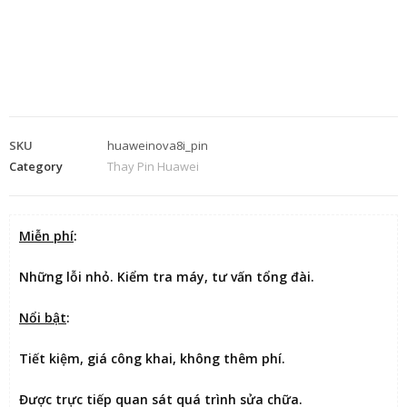
SKU
huaweinova8i_pin
Category
Thay Pin Huawei
Miễn phí
:
Những lỗi nhỏ. Kiểm tra máy, tư vấn tổng đài.
Nổi bật
:
Tiết kiệm
, giá công khai, không thêm phí.
Được
trực tiếp quan sát
quá trình sửa chữa.