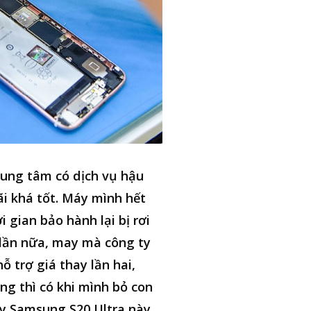
ung tâm có dịch vụ hậu
i khá tốt. Máy mình hết
i gian bảo hành lại bị rơi
lần nữa, may mà công ty
hỗ trợ giá thay lần hai,
ng thì có khi mình bỏ con
y Samsung S20 Ultra này