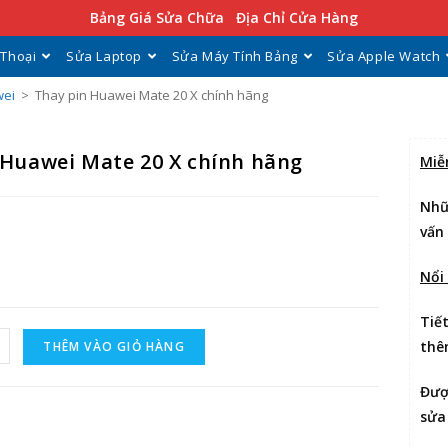
Bảng Giá Sửa Chữa
Địa Chỉ Cửa Hàng
 Thoại
Sửa Laptop
Sửa Máy Tính Bảng
Sửa Apple Watch
wei
>
Thay pin Huawei Mate 20 X chính hãng
 Huawei Mate 20 X chính hãng
Miễ
Nhữ
vấn
Nổi
Tiế
thê
THÊM VÀO GIỎ HÀNG
Đư
sửa