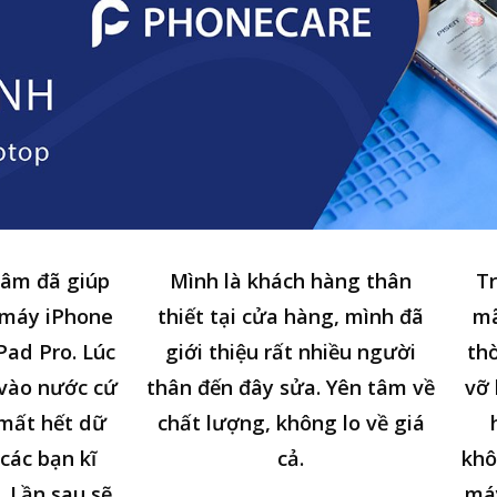
tâm đã giúp
Mình là khách hàng thân
Tr
 máy iPhone
thiết tại cửa hàng, mình đã
mã
Pad Pro. Lúc
giới thiệu rất nhiều người
thờ
n vào nước cứ
thân đến đây sửa. Yên tâm về
vỡ 
 mất hết dữ
chất lượng, không lo về giá
các bạn kĩ
cả.
khô
. Lần sau sẽ
má