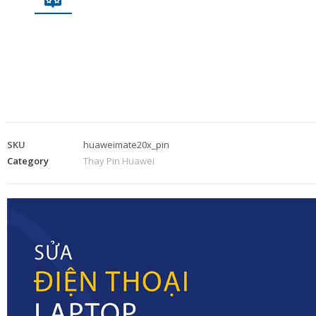
SKU
huaweimate20x_pin
Category
Thay Pin Huawei