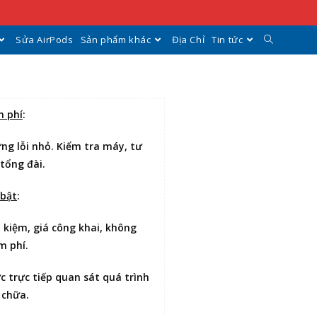
Sửa AirPods
Sản phẩm khác
Địa Chỉ
Tin tức
n phí
:
ng lỗi nhỏ. Kiểm tra máy, tư
 tổng đài.
 bật
:
t kiệm
, giá công khai, không
m phí.
ợc
trực tiếp quan sát
quá trình
 chữa.