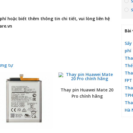
í hoặc biết thêm thông tin chi tiết, vui lòng liên hệ
are.vn
Bài 
Sấy
phí
Tha
ơng tự
Thế
Tha
FPT
Tha
Thay pin Huawei Mate 20
TP
Pro chính hãng
Tha
Hà 