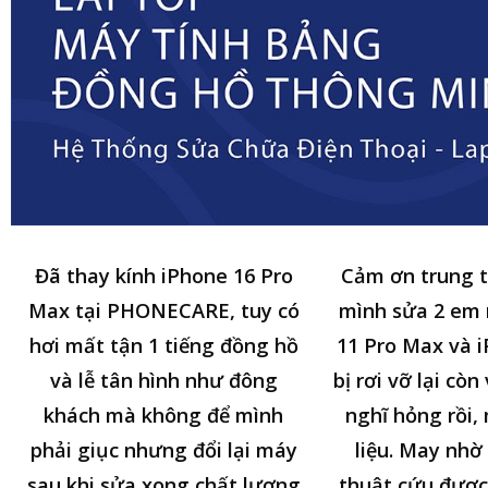
Đã thay kính iPhone 16 Pro
Cảm ơn trung 
Max tại PHONECARE, tuy có
mình sửa 2 em
hơi mất tận 1 tiếng đồng hồ
11 Pro Max và i
và lễ tân hình như đông
bị rơi vỡ lại cò
khách mà không để mình
nghĩ hỏng rồi,
phải giục nhưng đổi lại máy
liệu. May nhờ 
sau khi sửa xong chất lượng
thuật cứu được