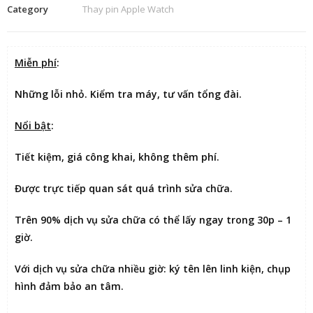
Category
Thay pin Apple Watch
Miễn phí
:
Những lỗi nhỏ. Kiểm tra máy, tư vấn tổng đài.
Nổi bật
:
Tiết kiệm
, giá công khai, không thêm phí.
Được
trực tiếp quan sát
quá trình sửa chữa.
Trên 90% dịch vụ sửa chữa có thể
lấy ngay trong 30p – 1
giờ
.
Với dịch vụ sửa chữa nhiều giờ:
ký tên lên linh kiện
, chụp
hình đảm bảo an tâm.