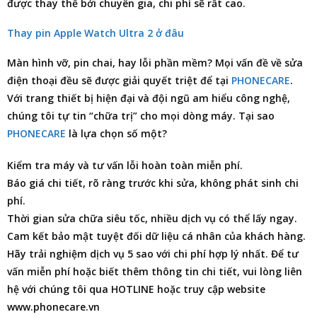
được thay thế bởi chuyên gia, chi phí sẽ rất cao.
Thay pin Apple Watch Ultra 2 ở đâu
Màn hình vỡ, pin chai, hay lỗi phần mềm? Mọi vấn đề về
sửa
điện thoại
đều sẽ được giải quyết triệt để tại
PHONECARE
.
Với trang thiết bị hiện đại và đội ngũ am hiểu công nghệ,
chúng tôi tự tin “chữa trị” cho mọi dòng máy. Tại sao
PHONECARE
là lựa chọn số một?
Kiểm tra máy và tư vấn lỗi hoàn toàn miễn phí.
Báo giá chi tiết, rõ ràng trước khi sửa, không phát sinh chi
phí.
Thời gian sửa chữa siêu tốc, nhiều dịch vụ có thể lấy ngay.
Cam kết bảo mật tuyệt đối dữ liệu cá nhân của khách hàng.
Hãy trải nghiệm dịch vụ 5 sao với chi phí hợp lý nhất. Để tư
vấn miễn phí hoặc biết thêm thông tin chi tiết, vui lòng liên
hệ với chúng tôi qua HOTLINE hoặc truy cập website
www.phonecare.vn