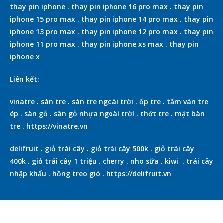
thay pin iphone
.
thay pin iphone 16 pro max
.
thay pin
iphone 15 pro max
.
thay pin iphone 14 pro max
.
thay pin
iphone 13 pro max
.
thay pin iphone 12 pro max
.
thay pin
iphone 11 pro max
.
thay pin iphone xs max
.
thay pin
iphone x
Liên kết:
vinatre
.
sàn tre
.
sàn tre ngoài trời
.
ốp tre
.
tấm ván tre
ép
.
sàn gỗ
.
sàn gỗ nhựa ngoài trời
.
thớt tre
.
mặt bàn
tre
.
https://vinatre.vn
delifruit
.
giỏ trái cây
.
giỏ trái cây 500k
.
giỏ trái cây
400k
.
giỏ trái cây 1 triệu
.
cherry
.
nho sữa
.
kiwi
.
trái cây
nhập khẩu
.
hồng treo gió
.
https://delifruit.vn