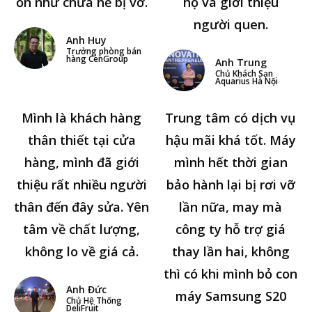
ổn như chưa hề bị vỡ.
hộ và giới thiệu
người quen.
Anh Huy
Trưởng phòng bán
hàng CenGroup
Anh Trung
Chủ Khách Sạn
Aquarius Hà Nội
Mình là khách hàng
Trung tâm có dịch vụ
thân thiết tại cửa
hậu mãi khá tốt. Máy
hàng, mình đã giới
mình hết thời gian
thiệu rất nhiều người
bảo hành lại bị rơi vỡ
thân đến đây sửa. Yên
lần nữa, may mà
tâm về chất lượng,
công ty hỗ trợ giá
không lo về giá cả.
thay lần hai, không
thì có khi mình bỏ con
Anh Đức
máy Samsung S20
Chủ Hệ Thống
DeliFruit