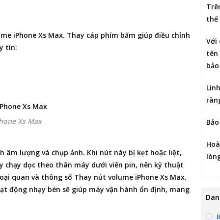
Trê
thể
ume iPhone Xs Max
. Thay cáp phím bấm giúp điều chỉnh
Với
 tín:
tên 
bảo
Lin
ràn
Phone Xs Max
Bảo
Hoà
 âm lượng và chụp ảnh. Khi nút này bị kẹt hoặc liệt,
lòn
ày chạy dọc theo thân máy dưới viên pin, nên kỹ thuật
ngoại quan và thông số Thay nút volume iPhone Xs Max.
oạt động nhạy bén sẽ giúp máy vận hành ổn định, mang
Dan