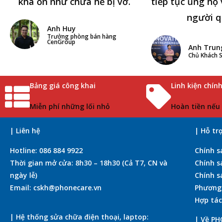
khá ổn như chưa hề bị vỡ.
tiếp tục ủng hộ 
người q
Anh Huy
Trưởng phòng bán hàng
CenGroup
Anh Trun
Chủ Khách S
Bảng giá công khai
Linh kiện chín
Miễn phí những lối nhỏ
Hoàn tiền nếu
| Liên hệ
| Hỗ tr
Hotline: 086 884 9922
Chính s
Thời gian mở cửa: 8h30 – 18h30 (Cả T7, CN và
Chính s
ngày lễ)
Chính s
Email: cskh@phonecare.vn
Phương
Hợp tác
| Hệ thống sửa chữa điện thoại, laptop:
| Về P