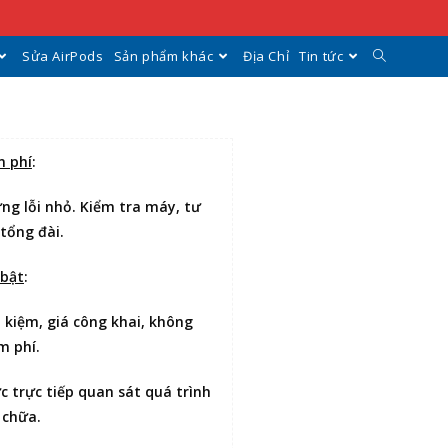
Sửa AirPods
Sản phẩm khác
Địa Chỉ
Tin tức
n phí
:
ng lỗi nhỏ. Kiểm tra máy, tư
 tổng đài.
 bật
:
t kiệm
, giá công khai, không
m phí.
ợc
trực tiếp quan sát
quá trình
 chữa.