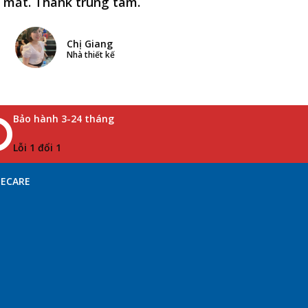
i mất. Thank trung tâm.
Chị Giang
Nhà thiết kế
Bảo hành 3-24 tháng
Lỗi 1 đổi 1
NECARE