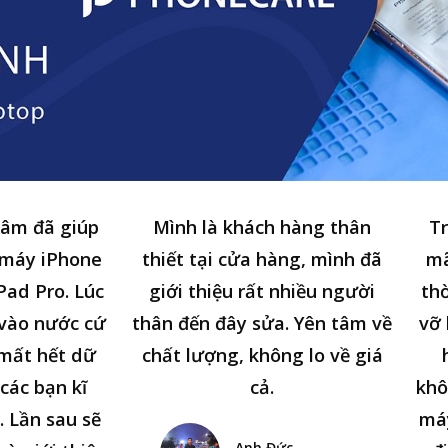
tâm đã giúp
Mình là khách hàng thân
Tr
 máy iPhone
thiết tại cửa hàng, mình đã
mã
Pad Pro. Lúc
giới thiệu rất nhiều người
thờ
n vào nước cứ
thân đến đây sửa. Yên tâm về
vỡ 
 mất hết dữ
chất lượng, không lo về giá
các bạn kĩ
cả.
khô
. Lần sau sẽ
má
Anh Đức