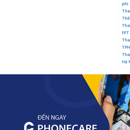
phí
Tha
Thế
Tha
FPT
Tha
TP
Tha
Hà 