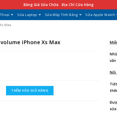
Bảng Giá Sửa Chữa
Địa Chỉ Cửa Hàng
 Thoại
Sửa Laptop
Sửa Máy Tính Bảng
Sửa Apple Watch
 Xs Max
 volume iPhone Xs Max
Miễ
Nhữ
vấn
Nổi
Tiế
thê
THÊM VÀO GIỎ HÀNG
Đư
sửa