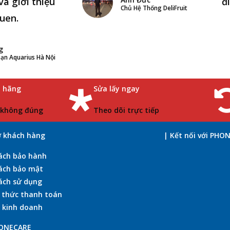
và giới thiệu
đ
Chủ Hệ Thống DeliFruit
uen.
g
ạn Aquarius Hà Nội
h hãng
Sửa lấy ngay
 không đúng
Theo dõi trực tiếp
ợ khách hàng
| Kết nối với PHO
ách bảo hành
ách bảo mật
ách sử dụng
 thức thanh toán
 kinh doanh
HONECARE