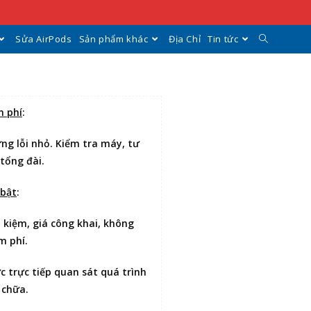
Sửa AirPods
Sản phẩm khác
Địa Chỉ
Tin tức
n phí
:
ng lỗi nhỏ. Kiểm tra máy, tư
 tổng đài.
 bật
:
t kiệm
, giá công khai, không
m phí.
ợc
trực tiếp quan sát
quá trình
 chữa.