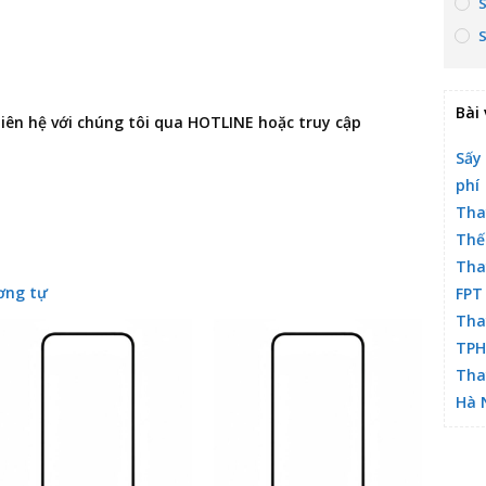
Bài 
 liên hệ với chúng tôi qua HOTLINE hoặc truy cập
Sấy
phí
Tha
Thế
Tha
ơng tự
FPT
Tha
TP
Tha
Hà 