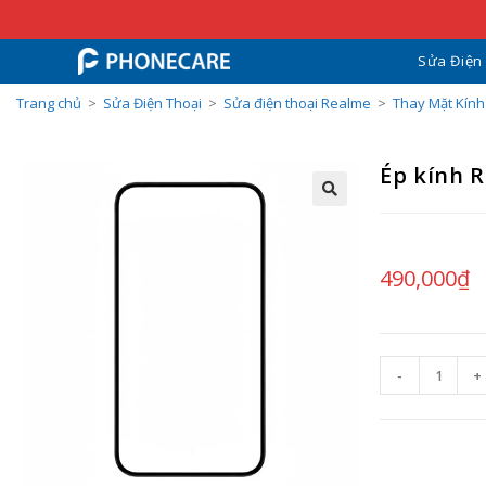
Sửa Điện
Trang chủ
>
Sửa Điện Thoại
>
Sửa điện thoại Realme
>
Thay Mặt Kín
Ép kính 
490,000
₫
-
+