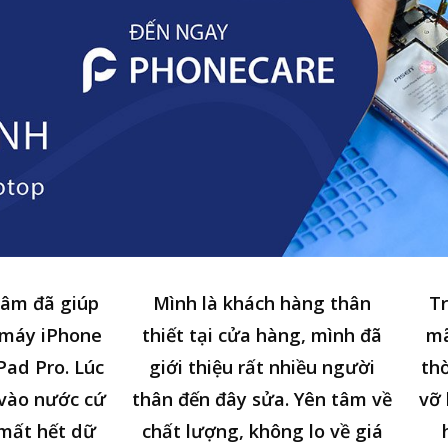
tâm đã giúp
Mình là khách hàng thân
Tr
 máy iPhone
thiết tại cửa hàng, mình đã
mã
Pad Pro. Lúc
giới thiệu rất nhiều người
thờ
n vào nước cứ
thân đến đây sửa. Yên tâm về
vỡ 
 mất hết dữ
chất lượng, không lo về giá