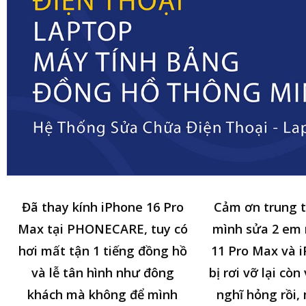
Đã thay kính iPhone 16 Pro
Cảm ơn trung 
Max tại PHONECARE, tuy có
mình sửa 2 em
hơi mất tận 1 tiếng đồng hồ
11 Pro Max và i
và lễ tân hình như đông
bị rơi vỡ lại cò
khách mà không để mình
nghĩ hỏng rồi,