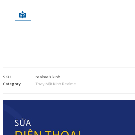
SKU
realme8_kinh
Category
Thay Mặt Kính Realme