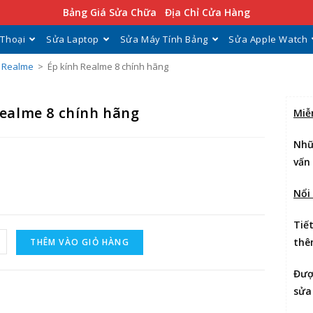
Bảng Giá Sửa Chữa
Địa Chỉ Cửa Hàng
 Thoại
Sửa Laptop
Sửa Máy Tính Bảng
Sửa Apple Watch
h Realme
>
Ép kính Realme 8 chính hãng
Realme 8 chính hãng
Miễ
Nhữ
vấn
Nổi
Tiế
thê
THÊM VÀO GIỎ HÀNG
Đư
sửa