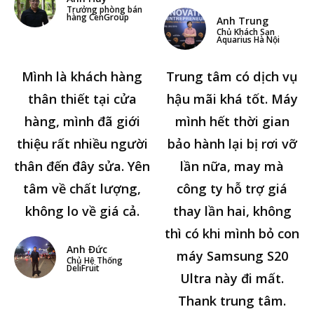
Trưởng phòng bán
hàng CenGroup
Anh Trung
Chủ Khách Sạn
Aquarius Hà Nội
Mình là khách hàng
Trung tâm có dịch vụ
thân thiết tại cửa
hậu mãi khá tốt. Máy
hàng, mình đã giới
mình hết thời gian
thiệu rất nhiều người
bảo hành lại bị rơi vỡ
thân đến đây sửa. Yên
lần nữa, may mà
tâm về chất lượng,
công ty hỗ trợ giá
không lo về giá cả.
thay lần hai, không
thì có khi mình bỏ con
Anh Đức
máy Samsung S20
Chủ Hệ Thống
DeliFruit
Ultra này đi mất.
Thank trung tâm.