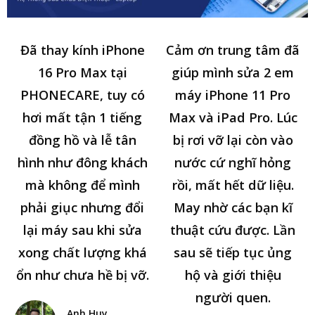
Đã thay kính iPhone
Cảm ơn trung tâm đã
16 Pro Max tại
giúp mình sửa 2 em
PHONECARE, tuy có
máy iPhone 11 Pro
hơi mất tận 1 tiếng
Max và iPad Pro. Lúc
đồng hồ và lễ tân
bị rơi vỡ lại còn vào
hình như đông khách
nước cứ nghĩ hỏng
mà không để mình
rồi, mất hết dữ liệu.
phải giục nhưng đổi
May nhờ các bạn kĩ
lại máy sau khi sửa
thuật cứu được. Lần
xong chất lượng khá
sau sẽ tiếp tục ủng
ổn như chưa hề bị vỡ.
hộ và giới thiệu
người quen.
Anh Huy