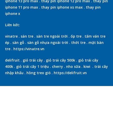
iphone 13 pro max
.
thay pin iphone 12 pro max
.
thay pin
iphone 11 pro max
.
thay pin iphone xs max
.
thay pin
iphone x
Liên kết:
vinatre
.
sàn tre
.
sàn tre ngoài trời
.
ốp tre
.
tấm ván tre
ép
.
sàn gỗ
.
sàn gỗ nhựa ngoài trời
.
thớt tre
.
mặt bàn
tre
.
https://vinatre.vn
delifruit
.
giỏ trái cây
.
giỏ trái cây 500k
.
giỏ trái cây
400k
.
giỏ trái cây 1 triệu
.
cherry
.
nho sữa
.
kiwi
.
trái cây
nhập khẩu
.
hồng treo gió
.
https://delifruit.vn