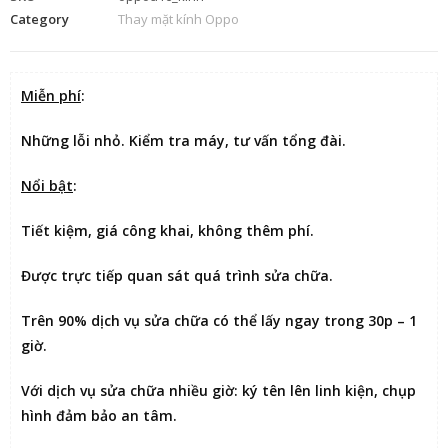
Category
Thay mặt kính Oppo
Miễn phí
:
Những lỗi nhỏ. Kiểm tra máy, tư vấn tổng đài.
Nổi bật
:
Tiết kiệm
, giá công khai, không thêm phí.
Được
trực tiếp quan sát
quá trình sửa chữa.
Trên 90% dịch vụ sửa chữa có thể
lấy ngay trong 30p – 1
giờ
.
Với dịch vụ sửa chữa nhiều giờ:
ký tên lên linh kiện
, chụp
hình đảm bảo an tâm.