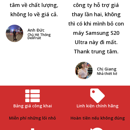
tâm về chất lượng,
công ty hỗ trợ giá
không lo về giá cả.
thay lần hai, không
thì có khi mình bỏ con
Anh Đức
máy Samsung S20
Chủ Hệ Thống
DeliFruit
Ultra này đi mất.
Thank trung tâm.
Chị Giang
Nhà thiết kế
Bảng giá công khai
Linh kiện chính hãng
Miễn phí những lối nhỏ
Hoàn tiền nếu không đúng