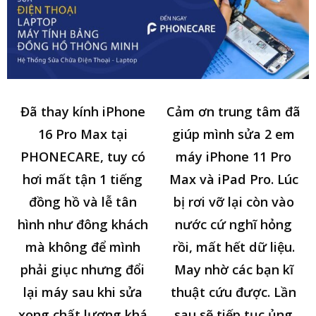
Đã thay kính iPhone
Cảm ơn trung tâm đã
16 Pro Max tại
giúp mình sửa 2 em
PHONECARE, tuy có
máy iPhone 11 Pro
hơi mất tận 1 tiếng
Max và iPad Pro. Lúc
đồng hồ và lễ tân
bị rơi vỡ lại còn vào
hình như đông khách
nước cứ nghĩ hỏng
mà không để mình
rồi, mất hết dữ liệu.
phải giục nhưng đổi
May nhờ các bạn kĩ
lại máy sau khi sửa
thuật cứu được. Lần
xong chất lượng khá
sau sẽ tiếp tục ủng