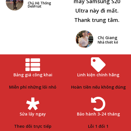
máy Samsung S20
Chủ Hệ Thống
DeliFruit
Ultra này đi mất.
Thank trung tâm.
Chị Giang
Nhà thiết kế
Bảng giá công khai
Linh kiện chính hãng
Miễn phí những lối nhỏ
Hoàn tiền nếu không đúng
Sửa lấy ngay
Bảo hành 3-24 tháng
Theo dõi trực tiếp
Lỗi 1 đổi 1