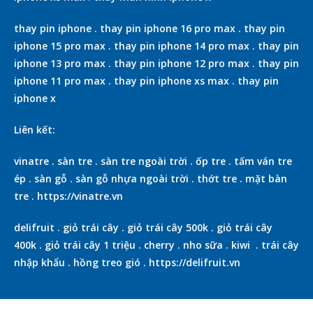
thay pin iphone
.
thay pin iphone 16 pro max
.
thay pin
iphone 15 pro max
.
thay pin iphone 14 pro max
.
thay pin
iphone 13 pro max
.
thay pin iphone 12 pro max
.
thay pin
iphone 11 pro max
.
thay pin iphone xs max
.
thay pin
iphone x
Liên kết:
vinatre
.
sàn tre
.
sàn tre ngoài trời
.
ốp tre
.
tấm ván tre
ép
.
sàn gỗ
.
sàn gỗ nhựa ngoài trời
.
thớt tre
.
mặt bàn
tre
.
https://vinatre.vn
delifruit
.
giỏ trái cây
.
giỏ trái cây 500k
.
giỏ trái cây
400k
.
giỏ trái cây 1 triệu
.
cherry
.
nho sữa
.
kiwi
.
trái cây
nhập khẩu
.
hồng treo gió
.
https://delifruit.vn