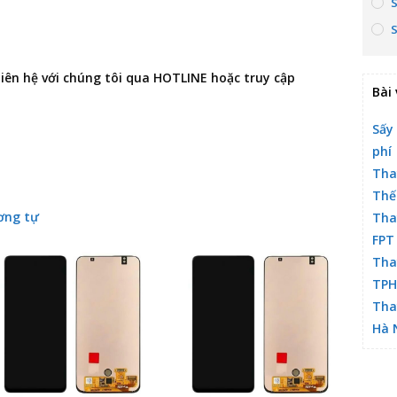
 liên hệ với chúng tôi qua HOTLINE hoặc truy cập
Bài 
Sấy
phí
Tha
Thế
ơng tự
Tha
FPT
Tha
TP
Tha
Hà 