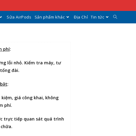
Sửa AirPods
Sản phẩm khác
Địa Chỉ
Tin tức
n phí
:
ng lỗi nhỏ. Kiểm tra máy, tư
 tổng đài.
 bật
:
t kiệm
, giá công khai, không
m phí.
ợc
trực tiếp quan sát
quá trình
 chữa.