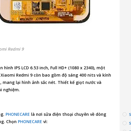
omi Redmi 9
ình IPS LCD 6.53 inch, Full HD+ (1080 x 2340), một
h Xiaomi Redmi 9 còn bao gồm độ sáng 400 nits và kính
, mang lại hình ảnh sắc nét. Thiết kế giọt nước và
ải nghiệm.
ng.
PHONECARE
là nơi
sửa điện thoại
chuyên về dòng
ợng. Chọn
PHONECARE
vì: