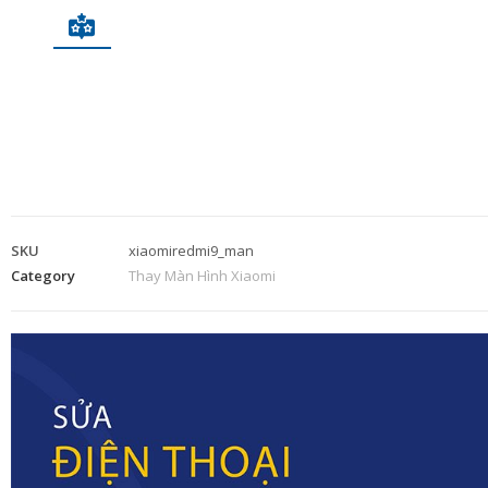
SKU
xiaomiredmi9_man
Category
Thay Màn Hình Xiaomi