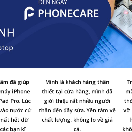
tâm đã giúp
Mình là khách hàng thân
Tr
 máy iPhone
thiết tại cửa hàng, mình đã
mã
Pad Pro. Lúc
giới thiệu rất nhiều người
thờ
n vào nước cứ
thân đến đây sửa. Yên tâm về
vỡ 
 mất hết dữ
chất lượng, không lo về giá
các bạn kĩ
cả.
khô