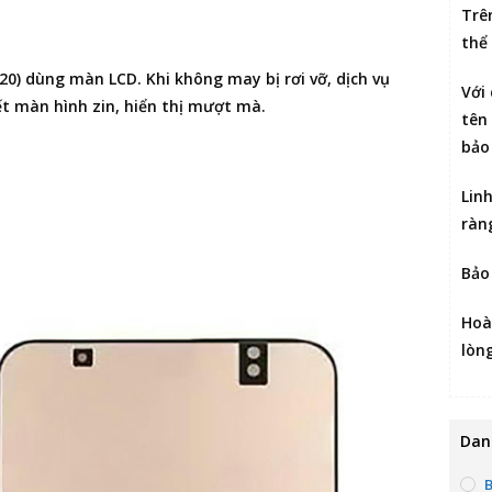
Trê
thể
020) dùng màn LCD. Khi không may bị rơi vỡ, dịch vụ
Với
ết màn hình zin, hiển thị mượt mà.
tên 
bảo
Lin
ràn
Bảo
Hoà
lòn
Dan