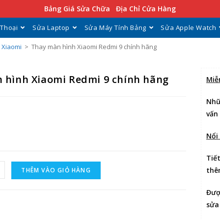
Bảng Giá Sửa Chữa
Địa Chỉ Cửa Hàng
 Thoại
Sửa Laptop
Sửa Máy Tính Bảng
Sửa Apple Watch
 Xiaomi
>
Thay màn hình Xiaomi Redmi 9 chính hãng
 hình Xiaomi Redmi 9 chính hãng
Miễ
Nhữ
vấn
Nổi
Tiế
thê
THÊM VÀO GIỎ HÀNG
Đư
sửa