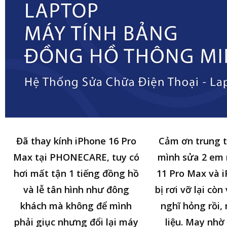
Đã thay kính iPhone 16 Pro
Cảm ơn trung 
Max tại PHONECARE, tuy có
mình sửa 2 em
hơi mất tận 1 tiếng đồng hồ
11 Pro Max và i
và lễ tân hình như đông
bị rơi vỡ lại cò
khách mà không để mình
nghĩ hỏng rồi,
phải giục nhưng đổi lại máy
liệu. May nhờ 