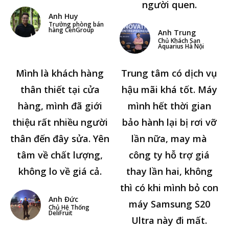
người quen.
Anh Huy
Trưởng phòng bán
hàng CenGroup
Anh Trung
Chủ Khách Sạn
Aquarius Hà Nội
Mình là khách hàng
Trung tâm có dịch vụ
thân thiết tại cửa
hậu mãi khá tốt. Máy
hàng, mình đã giới
mình hết thời gian
thiệu rất nhiều người
bảo hành lại bị rơi vỡ
thân đến đây sửa. Yên
lần nữa, may mà
tâm về chất lượng,
công ty hỗ trợ giá
không lo về giá cả.
thay lần hai, không
thì có khi mình bỏ con
Anh Đức
máy Samsung S20
Chủ Hệ Thống
DeliFruit
Ultra này đi mất.