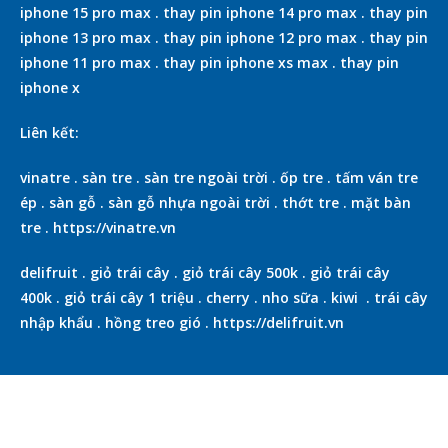
iphone 15 pro max
.
thay pin iphone 14 pro max
.
thay pin
iphone 13 pro max
.
thay pin iphone 12 pro max
.
thay pin
iphone 11 pro max
.
thay pin iphone xs max
.
thay pin
iphone x
Liên kết:
vinatre
.
sàn tre
.
sàn tre ngoài trời
.
ốp tre
.
tấm ván tre
ép
.
sàn gỗ
.
sàn gỗ nhựa ngoài trời
.
thớt tre
.
mặt bàn
tre
.
https://vinatre.vn
delifruit
.
giỏ trái cây
.
giỏ trái cây 500k
.
giỏ trái cây
400k
.
giỏ trái cây 1 triệu
.
cherry
.
nho sữa
.
kiwi
.
trái cây
nhập khẩu
.
hồng treo gió
.
https://delifruit.vn