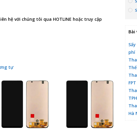
 liên hệ với chúng tôi qua HOTLINE hoặc truy cập
Bài 
Sấy
phí
Tha
ơng tự
Thế
Tha
FPT
Tha
TP
Tha
Hà 