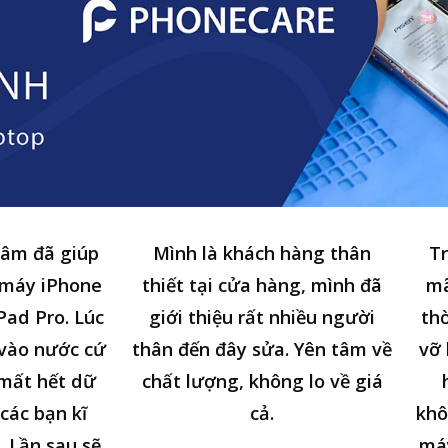
tâm đã giúp
Mình là khách hàng thân
Tr
 máy iPhone
thiết tại cửa hàng, mình đã
mã
Pad Pro. Lúc
giới thiệu rất nhiều người
thờ
n vào nước cứ
thân đến đây sửa. Yên tâm về
vỡ 
 mất hết dữ
chất lượng, không lo về giá
các bạn kĩ
cả.
khô
. Lần sau sẽ
má