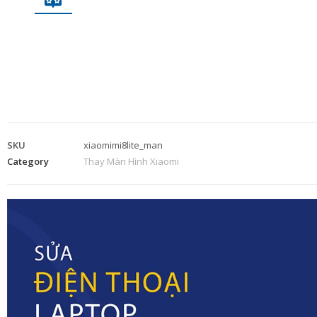
SKU
xiaomimi8lite_man
Category
Thay Màn Hình Xiaomi