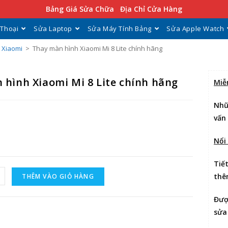
Bảng Giá Sửa Chữa
Địa Chỉ Cửa Hàng
 Thoại
Sửa Laptop
Sửa Máy Tính Bảng
Sửa Apple Watch
 Xiaomi
>
Thay màn hình Xiaomi Mi 8 Lite chính hãng
 hình Xiaomi Mi 8 Lite chính hãng
Miễ
Nhữ
vấn
Nổi
Tiế
thê
THÊM VÀO GIỎ HÀNG
Đư
sửa