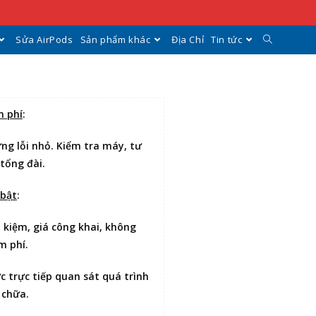
Sửa AirPods
Sản phẩm khác
Địa Chỉ
Tin tức
n phí
:
ng lỗi nhỏ. Kiểm tra máy, tư
 tổng đài.
 bật
:
t kiệm
, giá công khai, không
m phí.
ợc
trực tiếp quan sát
quá trình
 chữa.