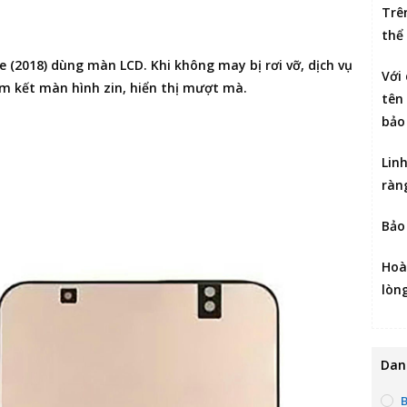
Trê
thể
te (2018) dùng màn LCD. Khi không may bị rơi vỡ, dịch vụ
Với
Cam kết màn hình zin, hiển thị mượt mà.
tên 
bảo
Lin
ràn
Bảo
Hoà
lòn
Dan