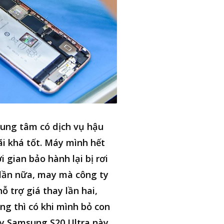
ung tâm có dịch vụ hậu
i khá tốt. Máy mình hết
i gian bảo hành lại bị rơi
lần nữa, may mà công ty
hỗ trợ giá thay lần hai,
ng thì có khi mình bỏ con
y Samsung S20 Ultra này