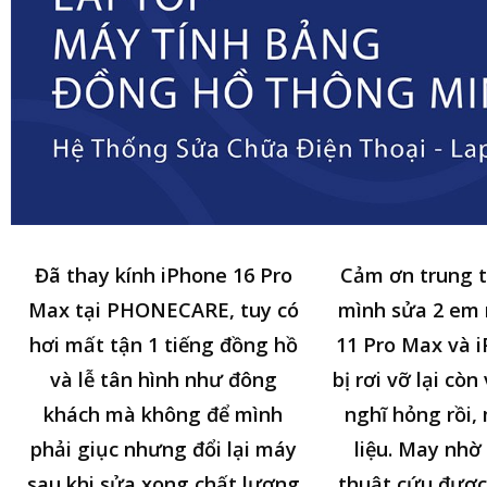
Đã thay kính iPhone 16 Pro
Cảm ơn trung 
Max tại PHONECARE, tuy có
mình sửa 2 em
hơi mất tận 1 tiếng đồng hồ
11 Pro Max và i
và lễ tân hình như đông
bị rơi vỡ lại cò
khách mà không để mình
nghĩ hỏng rồi,
phải giục nhưng đổi lại máy
liệu. May nhờ 
sau khi sửa xong chất lượng
thuật cứu được