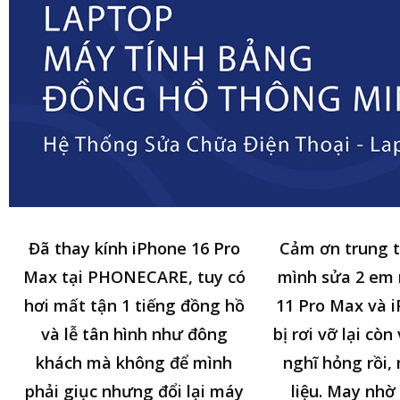
Đã thay kính iPhone 16 Pro
Cảm ơn trung 
Max tại PHONECARE, tuy có
mình sửa 2 em
hơi mất tận 1 tiếng đồng hồ
11 Pro Max và i
và lễ tân hình như đông
bị rơi vỡ lại cò
khách mà không để mình
nghĩ hỏng rồi,
phải giục nhưng đổi lại máy
liệu. May nhờ 