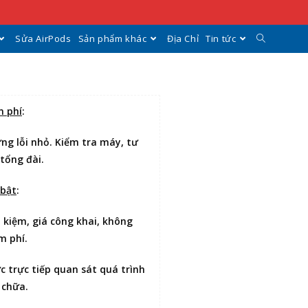
Sửa AirPods
Sản phẩm khác
Địa Chỉ
Tin tức
n phí
:
ng lỗi nhỏ. Kiểm tra máy, tư
 tổng đài.
 bật
:
t kiệm
, giá công khai, không
m phí.
ợc
trực tiếp quan sát
quá trình
 chữa.