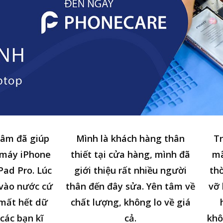
tâm đã giúp
Mình là khách hàng thân
Tr
 máy iPhone
thiết tại cửa hàng, mình đã
mã
Pad Pro. Lúc
giới thiệu rất nhiều người
thờ
n vào nước cứ
thân đến đây sửa. Yên tâm về
vỡ 
 mất hết dữ
chất lượng, không lo về giá
các bạn kĩ
cả.
khô