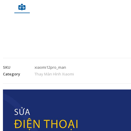
SKU
xiaomi12pro_man
Category
Thay Màn Hình Xiaomi