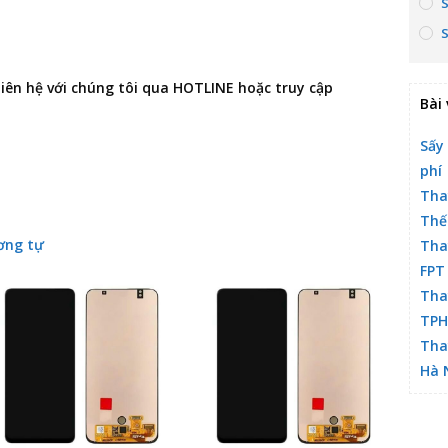
 liên hệ với chúng tôi qua HOTLINE hoặc truy cập
Bài 
Sấy
phí
Tha
Thế
ơng tự
Tha
FPT
Tha
TP
Tha
Hà 