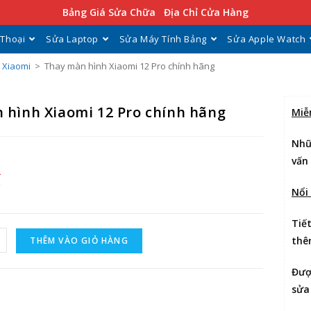
Bảng Giá Sửa Chữa
Địa Chỉ Cửa Hàng
 Thoại
Sửa Laptop
Sửa Máy Tính Bảng
Sửa Apple Watch
 Xiaomi
>
Thay màn hình Xiaomi 12 Pro chính hãng
 hình Xiaomi 12 Pro chính hãng
Miễ
Nhữ
vấn
₫
Nổi
Tiế
thê
THÊM VÀO GIỎ HÀNG
Đư
sửa