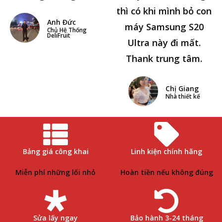
thì có khi mình bỏ con
Anh Đức
máy Samsung S20
Chủ Hệ Thống
DeliFruit
Ultra này đi mất.
Thank trung tâm.
Chị Giang
Nhà thiết kế
Bảng giá công khai
Linh kiện chính hãng
Miễn phí những lối nhỏ
Hoàn tiền nếu không đúng
Sửa lấy ngay
Bảo hành 3-24 tháng