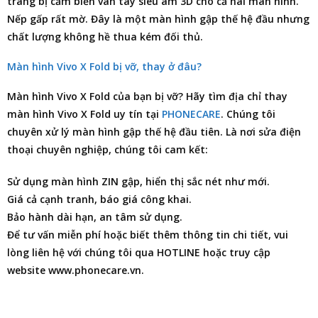
trang bị cảm biến vân tay siêu âm 3D cho cả hai màn hình.
Nếp gấp rất mờ. Đây là một màn hình gập thế hệ đầu nhưng
chất lượng không hề thua kém đối thủ.
Màn hình Vivo X Fold bị vỡ, thay ở đâu?
Màn hình Vivo X Fold của bạn bị vỡ? Hãy tìm
địa chỉ thay
màn hình Vivo X Fold
uy tín tại
PHONECARE
. Chúng tôi
chuyên xử lý màn hình gập thế hệ đầu tiên. Là nơi
sửa điện
thoại
chuyên nghiệp, chúng tôi cam kết:
Sử dụng màn hình ZIN gập, hiển thị sắc nét như mới.
Giá cả cạnh tranh, báo giá công khai.
Bảo hành dài hạn, an tâm sử dụng.
Để tư vấn miễn phí hoặc biết thêm thông tin chi tiết, vui
lòng liên hệ với chúng tôi qua HOTLINE hoặc truy cập
website www.phonecare.vn.