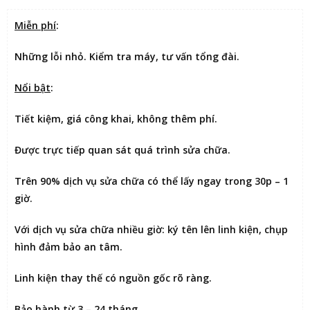
Miễn phí
:
Những lỗi nhỏ. Kiểm tra máy, tư vấn tổng đài.
Nổi bật
:
Tiết kiệm
, giá công khai, không thêm phí.
Được
trực tiếp quan sát
quá trình sửa chữa.
Trên 90% dịch vụ sửa chữa có thể
lấy ngay trong 30p – 1
giờ
.
Với dịch vụ sửa chữa nhiều giờ:
ký tên lên linh kiện
, chụp
hình đảm bảo an tâm.
Linh kiện thay thế có nguồn gốc rõ ràng.
Bảo hành từ 3 – 24 tháng.