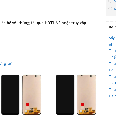
 liên hệ với chúng tôi qua HOTLINE hoặc truy cập
Bài 
Sấy
phí
Tha
Thế
ơng tự
Tha
FPT
Tha
TP
Tha
Hà 