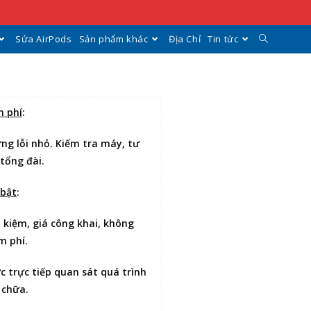
Sửa AirPods
Sản phẩm khác
Địa Chỉ
Tin tức
n phí
:
ng lỗi nhỏ. Kiểm tra máy, tư
 tổng đài.
 bật
:
t kiệm
, giá công khai, không
m phí.
ợc
trực tiếp quan sát
quá trình
 chữa.