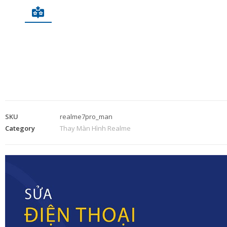
SKU
realme7pro_man
Category
Thay Màn Hình Realme