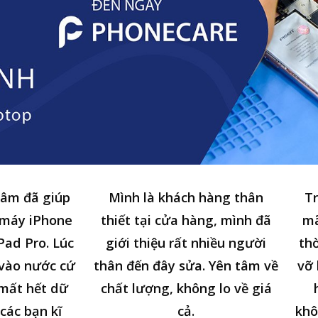
tâm đã giúp
Mình là khách hàng thân
Tr
 máy iPhone
thiết tại cửa hàng, mình đã
mã
Pad Pro. Lúc
giới thiệu rất nhiều người
thờ
n vào nước cứ
thân đến đây sửa. Yên tâm về
vỡ 
 mất hết dữ
chất lượng, không lo về giá
các bạn kĩ
cả.
khô