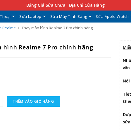
Bảng Giá Sửa Chữa
Địa Chỉ Cửa Hàng
 Thoại
Sửa Laptop
Sửa Máy Tính Bảng
Sửa Apple Watch
h Realme
>
Thay màn hình Realme 7 Pro chính hãng
 hình Realme 7 Pro chính hãng
Miễ
Nhữ
vấn
Nổi
Tiế
thê
THÊM VÀO GIỎ HÀNG
Đư
sửa