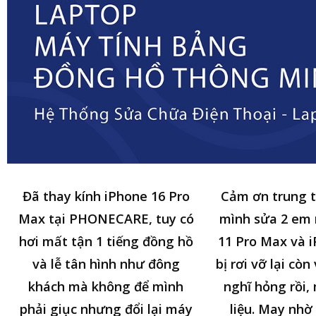
Đã thay kính iPhone 16 Pro
Cảm ơn trung 
Max tại PHONECARE, tuy có
mình sửa 2 em
hơi mất tận 1 tiếng đồng hồ
11 Pro Max và i
và lễ tân hình như đông
bị rơi vỡ lại cò
khách mà không để mình
nghĩ hỏng rồi,
phải giục nhưng đổi lại máy
liệu. May nhờ 