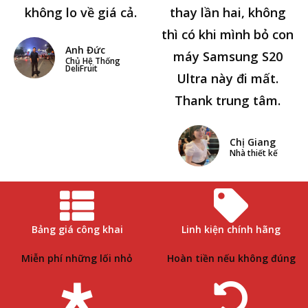
không lo về giá cả.
thay lần hai, không
thì có khi mình bỏ con
Anh Đức
máy Samsung S20
Chủ Hệ Thống
DeliFruit
Ultra này đi mất.
Thank trung tâm.
Chị Giang
Nhà thiết kế
Bảng giá công khai
Linh kiện chính hãng
Miễn phí những lối nhỏ
Hoàn tiền nếu không đúng