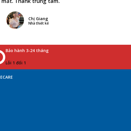
i mất. Thank trung tâm.
Chị Giang
Nhà thiết kế
Bảo hành 3-24 tháng
Lỗi 1 đổi 1
NECARE