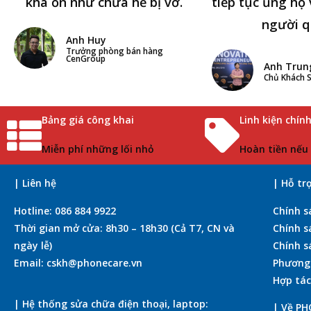
khá ổn như chưa hề bị vỡ.
tiếp tục ủng hộ 
người q
Anh Huy
Trưởng phòng bán hàng
CenGroup
Anh Trun
Chủ Khách S
Bảng giá công khai
Linh kiện chín
Miễn phí những lối nhỏ
Hoàn tiền nếu
| Liên hệ
| Hỗ tr
Hotline: 086 884 9922
Chính s
Thời gian mở cửa: 8h30 – 18h30 (Cả T7, CN và
Chính s
ngày lễ)
Chính s
Email: cskh@phonecare.vn
Phương
Hợp tác
| Hệ thống sửa chữa điện thoại, laptop:
| Về P