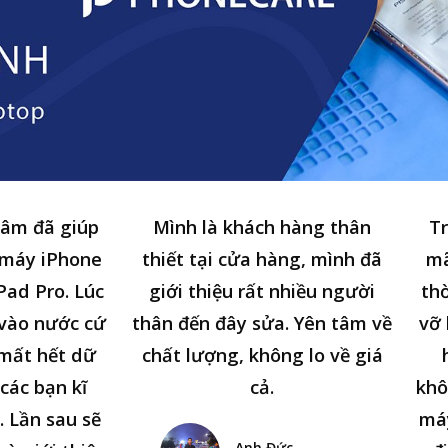
tâm đã giúp
Mình là khách hàng thân
Tr
 máy iPhone
thiết tại cửa hàng, mình đã
mã
Pad Pro. Lúc
giới thiệu rất nhiều người
thờ
n vào nước cứ
thân đến đây sửa. Yên tâm về
vỡ 
 mất hết dữ
chất lượng, không lo về giá
các bạn kĩ
cả.
khô
. Lần sau sẽ
má
Anh Đức