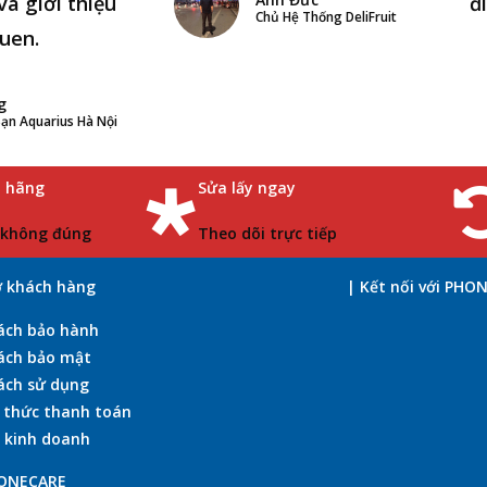
và giới thiệu
đ
Chủ Hệ Thống DeliFruit
uen.
g
ạn Aquarius Hà Nội
h hãng
Sửa lấy ngay
 không đúng
Theo dõi trực tiếp
ợ khách hàng
| Kết nối với PHO
ách bảo hành
ách bảo mật
ách sử dụng
 thức thanh toán
 kinh doanh
HONECARE