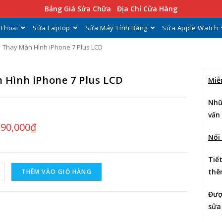
Bảng Giá Sửa Chữa
Địa Chỉ Cửa Hàng
 Thoại
Sửa Laptop
Sửa Máy Tính Bảng
Sửa Apple Watch
Thay Màn Hình iPhone 7 Plus LCD
 Hình iPhone 7 Plus LCD
Miễ
Nhữ
vấn
390,000
₫
Nổi
Tiế
thê
THÊM VÀO GIỎ HÀNG
Đư
sửa