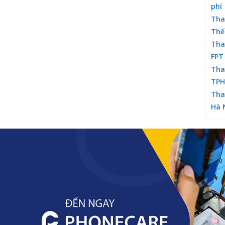
phí
Tha
Thế
Tha
FPT
Tha
TP
Tha
Hà 