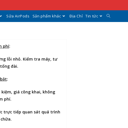
Sửa AirPods
Sản phẩm khác
Địa Chỉ
Tin tức
n phí
:
ng lỗi nhỏ. Kiểm tra máy, tư
 tổng đài.
 bật
:
t kiệm
, giá công khai, không
m phí.
ợc
trực tiếp quan sát
quá trình
 chữa.