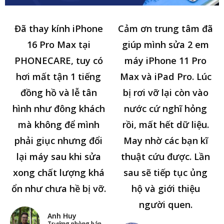
Đã thay kính iPhone
Cảm ơn trung tâm đã
16 Pro Max tại
giúp mình sửa 2 em
PHONECARE, tuy có
máy iPhone 11 Pro
hơi mất tận 1 tiếng
Max và iPad Pro. Lúc
đồng hồ và lễ tân
bị rơi vỡ lại còn vào
hình như đông khách
nước cứ nghĩ hỏng
mà không để mình
rồi, mất hết dữ liệu.
phải giục nhưng đổi
May nhờ các bạn kĩ
lại máy sau khi sửa
thuật cứu được. Lần
xong chất lượng khá
sau sẽ tiếp tục ủng
ổn như chưa hề bị vỡ.
hộ và giới thiệu
người quen.
Anh Huy
Trưởng phòng bán