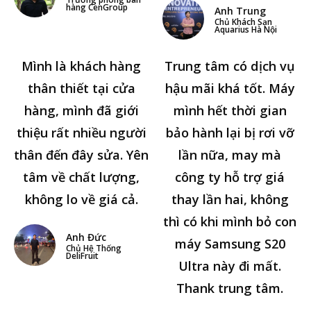
hàng CenGroup
Anh Trung
Chủ Khách Sạn
Aquarius Hà Nội
Mình là khách hàng
Trung tâm có dịch vụ
thân thiết tại cửa
hậu mãi khá tốt. Máy
hàng, mình đã giới
mình hết thời gian
thiệu rất nhiều người
bảo hành lại bị rơi vỡ
thân đến đây sửa. Yên
lần nữa, may mà
tâm về chất lượng,
công ty hỗ trợ giá
không lo về giá cả.
thay lần hai, không
thì có khi mình bỏ con
Anh Đức
máy Samsung S20
Chủ Hệ Thống
DeliFruit
Ultra này đi mất.
Thank trung tâm.