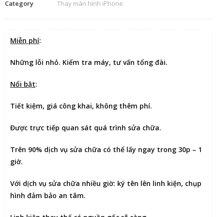
Category
Thay màn hình iPhone
Miễn phí
:
Những lỗi nhỏ. Kiểm tra máy, tư vấn tổng đài.
Nổi bật
:
Tiết kiệm
, giá công khai, không thêm phí.
Được
trực tiếp quan sát
quá trình sửa chữa.
Trên 90% dịch vụ sửa chữa có thể
lấy ngay trong 30p – 1
giờ
.
Với dịch vụ sửa chữa nhiều giờ:
ký tên lên linh kiện
, chụp
hình đảm bảo an tâm.