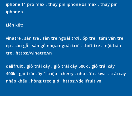
iphone 11 pro max
.
thay pin iphone xs max
.
thay pin
iphone x
Liên kết:
vinatre
.
sàn tre
.
sàn tre ngoài trời
.
ốp tre
.
tấm ván tre
ép
.
sàn gỗ
.
sàn gỗ nhựa ngoài trời
.
thớt tre
.
mặt bàn
tre
.
https://vinatre.vn
delifruit
.
giỏ trái cây
.
giỏ trái cây 500k
.
giỏ trái cây
400k
.
giỏ trái cây 1 triệu
.
cherry
.
nho sữa
.
kiwi
.
trái cây
nhập khẩu
.
hồng treo gió
.
https://delifruit.vn