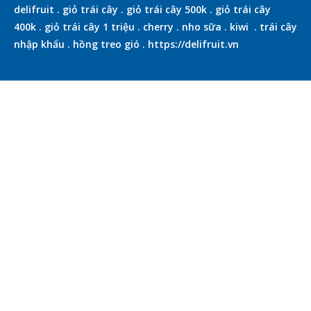
delifruit
.
giỏ trái cây
.
giỏ trái cây 500k
.
giỏ trái cây
400k
.
giỏ trái cây 1 triệu
.
cherry
.
nho sữa
.
kiwi
.
trái cây
nhập khẩu
.
hồng treo gió
.
https://delifruit.vn