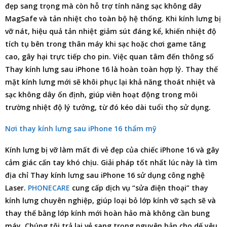
đẹp sang trọng mà còn hỗ trợ tính năng sạc không dây
MagSafe và tản nhiệt cho toàn bộ hệ thống. Khi kính lưng bị
vỡ nát, hiệu quả tản nhiệt giảm sút đáng kể, khiến nhiệt độ
tích tụ bên trong thân máy khi sạc hoặc chơi game tăng
cao, gây hại trực tiếp cho pin. Việc quan tâm đến thông số
Thay kính lưng sau iPhone 16 là hoàn toàn hợp lý. Thay thế
mặt kính lưng mới sẽ khôi phục lại khả năng thoát nhiệt và
sạc không dây ổn định, giúp viên hoạt động trong môi
trường nhiệt độ lý tưởng, từ đó kéo dài tuổi thọ sử dụng.
Nơi thay kính lưng sau iPhone 16 thẩm mỹ
Kính lưng bị vỡ làm mất đi vẻ đẹp của chiếc iPhone 16 và gây
cảm giác cấn tay khó chịu. Giải pháp tốt nhất lúc này là tìm
địa chỉ Thay kính lưng sau iPhone 16
sử dụng công nghệ
Laser.
PHONECARE
cung cấp dịch vụ “sửa điện thoại” thay
kính lưng chuyên nghiệp, giúp loại bỏ lớp kính vỡ sạch sẽ và
thay thế bằng lớp kính mới hoàn hảo mà không cần bung
máy. Chúng tôi trả lại vẻ sang trọng nguyên bản cho dế yêu