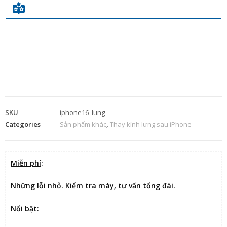
SKU
iphone16_lung
Categories
Sản phẩm khác
,
Thay kính lưng sau iPhone
Miễn phí
:
Những lỗi nhỏ. Kiểm tra máy, tư vấn tổng đài.
Nổi bật
: