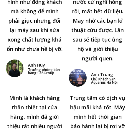
hình như đông khách
nước cứ nghĩ hỏng
mà không để mình
rồi, mất hết dữ liệu.
phải giục nhưng đổi
May nhờ các bạn kĩ
lại máy sau khi sửa
thuật cứu được. Lần
xong chất lượng khá
sau sẽ tiếp tục ủng
ổn như chưa hề bị vỡ.
hộ và giới thiệu
người quen.
Anh Huy
Trưởng phòng bán
hàng CenGroup
Anh Trung
Chủ Khách Sạn
Aquarius Hà Nội
Mình là khách hàng
Trung tâm có dịch vụ
thân thiết tại cửa
hậu mãi khá tốt. Máy
hàng, mình đã giới
mình hết thời gian
thiệu rất nhiều người
bảo hành lại bị rơi vỡ