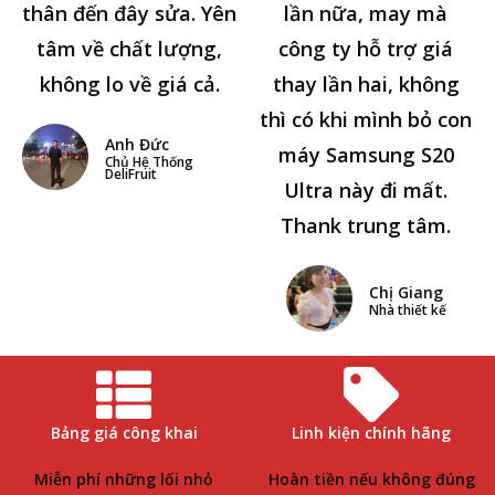
thân đến đây sửa. Yên
lần nữa, may mà
tâm về chất lượng,
công ty hỗ trợ giá
không lo về giá cả.
thay lần hai, không
thì có khi mình bỏ con
Anh Đức
máy Samsung S20
Chủ Hệ Thống
DeliFruit
Ultra này đi mất.
Thank trung tâm.
Chị Giang
Nhà thiết kế
Bảng giá công khai
Linh kiện chính hãng
Miễn phí những lối nhỏ
Hoàn tiền nếu không đúng