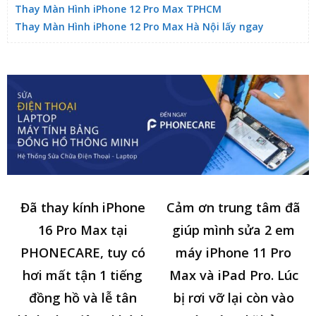
Thay Màn Hình iPhone 12 Pro Max TPHCM
Thay Màn Hình iPhone 12 Pro Max Hà Nội lấy ngay
Đã thay kính iPhone
Cảm ơn trung tâm đã
16 Pro Max tại
giúp mình sửa 2 em
PHONECARE, tuy có
máy iPhone 11 Pro
hơi mất tận 1 tiếng
Max và iPad Pro. Lúc
đồng hồ và lễ tân
bị rơi vỡ lại còn vào