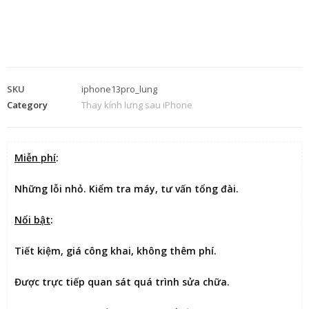
SKU
iphone13pro_lung
Category
Thay kính lưng sau iPhone
Miễn phí
:
Những lỗi nhỏ. Kiểm tra máy, tư vấn tổng đài.
Nổi bật
:
Tiết kiệm
, giá công khai, không thêm phí.
Được
trực tiếp quan sát
quá trình sửa chữa.