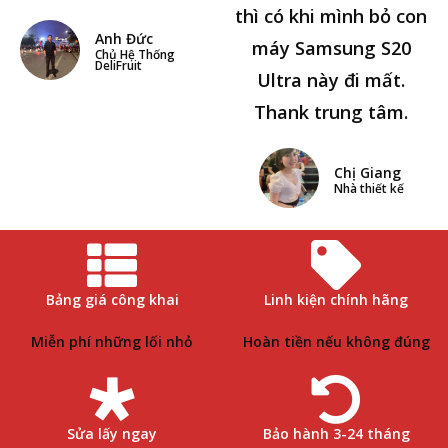
thì có khi mình bỏ con
Anh Đức
máy Samsung S20
Chủ Hệ Thống
DeliFruit
Ultra này đi mất.
Thank trung tâm.
Chị Giang
Nhà thiết kế
Bảng giá công khai
Linh kiện chính hãng
Miễn phí những lối nhỏ
Hoàn tiền nếu không đúng
Sửa lấy ngay
Bảo hành 3-24 tháng