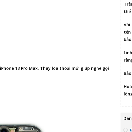
Trê
thể
Với
tên 
bảo
Lin
ràn
 iPhone 13 Pro Max
. Thay loa thoại mới giúp nghe gọi
Bảo
Hoà
lòn
Dan