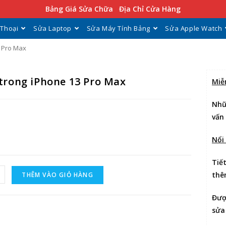
Bảng Giá Sửa Chữa
Địa Chỉ Cửa Hàng
 Thoại
Sửa Laptop
Sửa Máy Tính Bảng
Sửa Apple Watch
3 Pro Max
 trong iPhone 13 Pro Max
Miễ
Nhữ
vấn
Nổi
Tiế
thê
THÊM VÀO GIỎ HÀNG
Đư
sửa