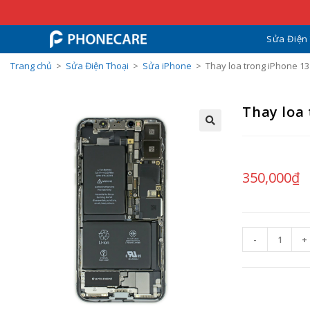
Sửa Điện
Trang chủ
>
Sửa Điện Thoại
>
Sửa iPhone
>
Thay loa trong iPhone 1
Thay loa
350,000
₫
-
+