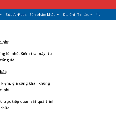
Sửa AirPods
Sản phẩm khác
Địa Chỉ
Tin tức
n phí
:
ng lỗi nhỏ. Kiểm tra máy, tư
 tổng đài.
 bật
:
t kiệm
, giá công khai, không
m phí.
ợc
trực tiếp quan sát
quá trình
 chữa.