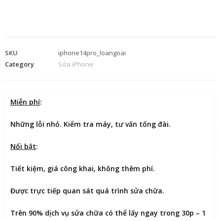
SKU
iphone14pro_loangoai
Category
Sửa iPhone
Miễn phí
:
Những lỗi nhỏ. Kiểm tra máy, tư vấn tổng đài.
Nổi bật
:
Tiết kiệm
, giá công khai, không thêm phí.
Được
trực tiếp quan sát
quá trình sửa chữa.
Trên 90% dịch vụ sửa chữa có thể
lấy ngay trong 30p – 1