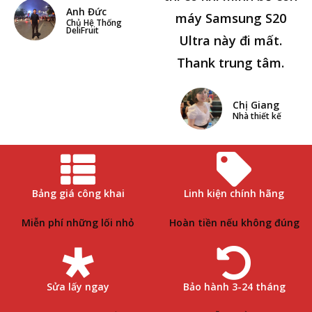
Anh Đức
máy Samsung S20
Chủ Hệ Thống
DeliFruit
Ultra này đi mất.
Thank trung tâm.
Chị Giang
Nhà thiết kế
Bảng giá công khai
Linh kiện chính hãng
Miễn phí những lối nhỏ
Hoàn tiền nếu không đúng
Sửa lấy ngay
Bảo hành 3-24 tháng