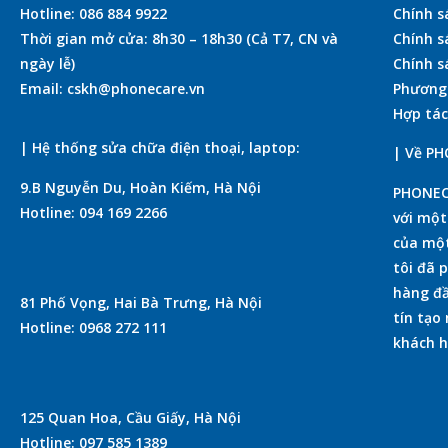
Hotline: 086 884 9922
Chính s
Thời gian mở cửa: 8h30 – 18h30 (Cả T7, CN và
Chính s
ngày lễ)
Chính s
Email: cskh@phonecare.vn
Phương
Hợp tác
| Hệ thống sửa chữa điện thoại, laptop:
| Về P
9.B Nguyễn Du, Hoàn Kiếm, Hà Nội
PHONECA
Hotline: 094 169 2266
với mộ
của một
tôi đã 
hàng đầ
81 Phố Vọng, Hai Bà Trưng, Hà Nội
tín tạo
Hotline: 0968 272 111
khách h
125 Quan Hoa, Cầu Giấy, Hà Nội
Hotline: 097 585 1389