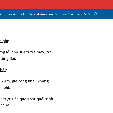
Sửa AirPods
Sản phẩm khác
Địa Chỉ
Tin tức
n phí
:
ng lỗi nhỏ. Kiểm tra máy, tư
 tổng đài.
 bật
:
t kiệm
, giá công khai, không
m phí.
ợc
trực tiếp quan sát
quá trình
 chữa.