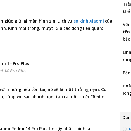
Trê
thể
nh giúp giữ lại màn hình zin. Dịch vụ
ép kính Xiaomi
của
Với
h. Kính mới trong, mượt. Giá các dòng liên quan:
tên 
bảo
Lin
ràn
i 14 Pro Plus
Bảo
Hoà
 vời, nhưng nếu tồn tại, nó sẽ là một thử nghiệm. Có
lòn
nh, cùng với sạc nhanh hơn, tạo ra một chiếc “Redmi
Dan
iaomi Redmi 14 Pro Plus
tin cậy nhất chính là