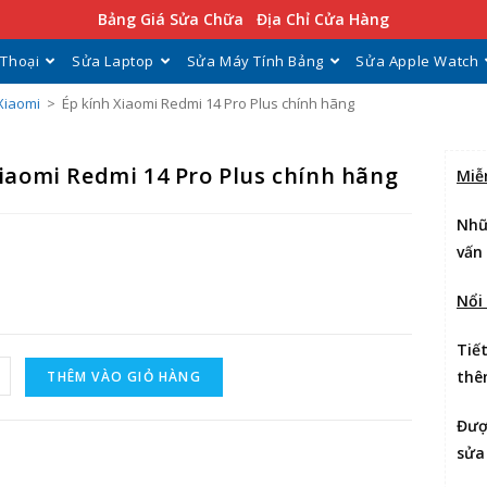
Bảng Giá Sửa Chữa
Địa Chỉ Cửa Hàng
 Thoại
Sửa Laptop
Sửa Máy Tính Bảng
Sửa Apple Watch
Xiaomi
>
Ép kính Xiaomi Redmi 14 Pro Plus chính hãng
iaomi Redmi 14 Pro Plus chính hãng
Miễ
Nhữ
vấn
Nổi
Tiế
thê
THÊM VÀO GIỎ HÀNG
Đư
sửa