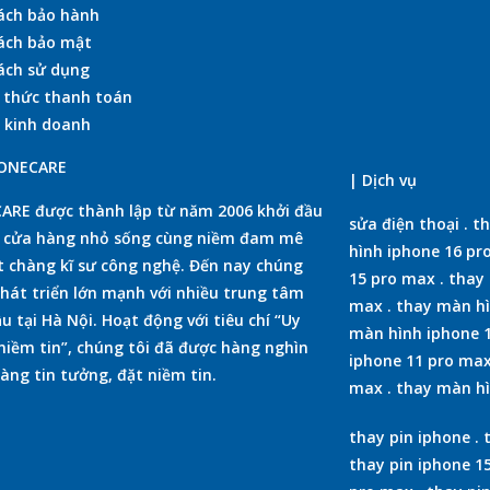
ách bảo hành
ách bảo mật
ách sử dụng
 thức thanh toán
 kinh doanh
HONECARE
| Dịch vụ
RE được thành lập từ năm 2006 khởi đầu
sửa điện thoại
.
th
t cửa hàng nhỏ sống cùng niềm đam mê
hình iphone 16 pr
 chàng kĩ sư công nghệ. Đến nay chúng
15 pro max
.
thay 
phát triển lớn mạnh với nhiều trung tâm
max
.
thay màn hì
u tại Hà Nội. Hoạt động với tiêu chí “Uy
màn hình iphone 
 niềm tin”, chúng tôi đã được hàng nghìn
iphone 11 pro ma
àng tin tưởng, đặt niềm tin.
max
.
thay màn hì
thay pin iphone
.
thay pin iphone 1