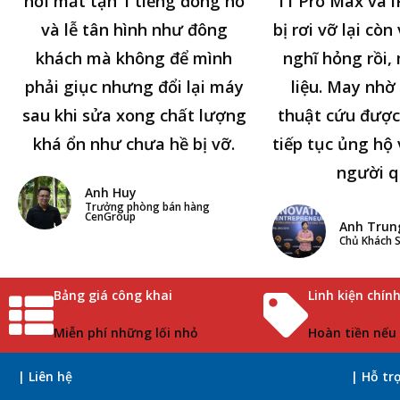
hơi mất tận 1 tiếng đồng hồ
11 Pro Max và i
và lễ tân hình như đông
bị rơi vỡ lại cò
khách mà không để mình
nghĩ hỏng rồi,
phải giục nhưng đổi lại máy
liệu. May nhờ 
sau khi sửa xong chất lượng
thuật cứu được
khá ổn như chưa hề bị vỡ.
tiếp tục ủng hộ 
người q
Anh Huy
Trưởng phòng bán hàng
CenGroup
Anh Trun
Chủ Khách S
Bảng giá công khai
Linh kiện chín
Miễn phí những lối nhỏ
Hoàn tiền nếu
| Liên hệ
| Hỗ tr