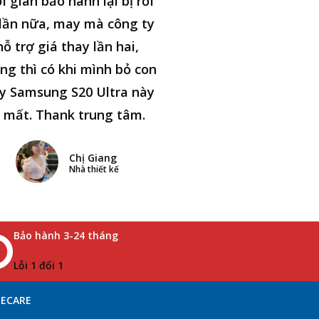
i gian bảo hành lại bị rơi
lần nữa, may mà công ty
hỗ trợ giá thay lần hai,
ng thì có khi mình bỏ con
y Samsung S20 Ultra này
i mất. Thank trung tâm.
Chị Giang
Nhà thiết kế
Bảo hành 3-24 tháng
Lỗi 1 đổi 1
NECARE