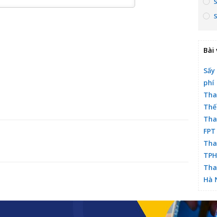
Bài 
Sấy
phí
Tha
Thế
Tha
FPT
Tha
TP
Tha
Hà 