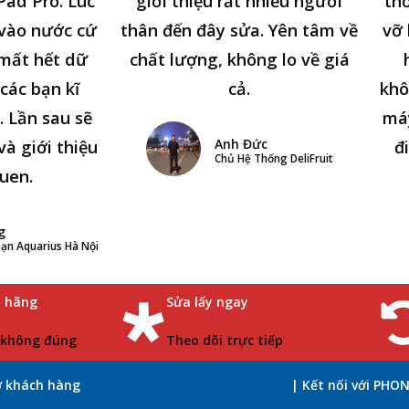
Pad Pro. Lúc
giới thiệu rất nhiều người
thờ
n vào nước cứ
thân đến đây sửa. Yên tâm về
vỡ 
 mất hết dữ
chất lượng, không lo về giá
các bạn kĩ
cả.
khô
. Lần sau sẽ
má
Anh Đức
và giới thiệu
đ
Chủ Hệ Thống DeliFruit
uen.
g
ạn Aquarius Hà Nội
h hãng
Sửa lấy ngay
 không đúng
Theo dõi trực tiếp
ợ khách hàng
| Kết nối với PHO