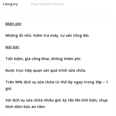
Category
Thay mặt kính Xiaomi
Miễn phí
:
Những lỗi nhỏ. Kiểm tra máy, tư vấn tổng đài.
Nổi bật
:
Tiết kiệm
, giá công khai, không thêm phí.
Được
trực tiếp quan sát
quá trình sửa chữa.
Trên 90% dịch vụ sửa chữa có thể
lấy ngay trong 30p – 1
giờ
.
Với dịch vụ sửa chữa nhiều giờ:
ký tên lên linh kiện
, chụp
hình đảm bảo an tâm.