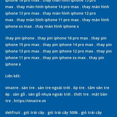
iphone 16 pro max
.
thay màn hình iphone 15 pro
max
.
thay màn hình iphone 14 pro max
.
thay màn hình
iphone 13 pro max
.
thay màn hình iphone 12 pro
max
.
thay màn hình iphone 11 pro max
.
thay màn hình
iphone xs max
.
thay màn hình iphone x
thay pin iphone
.
thay pin iphone 16 pro max
.
thay pin
iphone 15 pro max
.
thay pin iphone 14 pro max
.
thay pin
iphone 13 pro max
.
thay pin iphone 12 pro max
.
thay pin
iphone 11 pro max
.
thay pin iphone xs max
.
thay pin
iphone x
Liên kết:
vinatre
.
sàn tre
.
sàn tre ngoài trời
.
ốp tre
.
tấm ván tre
ép
.
sàn gỗ
.
sàn gỗ nhựa ngoài trời
.
thớt tre
.
mặt bàn
tre
.
https://vinatre.vn
delifruit
.
giỏ trái cây
.
giỏ trái cây 500k
.
giỏ trái cây