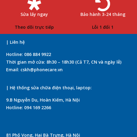
Sửa lấy ngay
Bảo hành 3-24 tháng
Theo dõi trực tiếp
Lỗi 1 đổi 1
| Liên hệ
Hotline: 086 884 9922
Thời gian mở cửa: 8h30 – 18h30 (Cả T7, CN và ngày lễ)
Email: cskh@phonecare.vn
| Hệ thống sửa chữa điện thoại, laptop:
9.B Nguyễn Du, Hoàn Kiếm, Hà Nội
Hotline: 094 169 2266
81 Phố Vọng, Hai Bà Trưng, Hà Nội