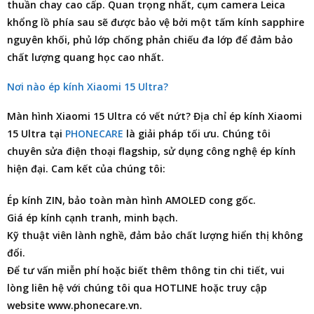
thuần chay cao cấp. Quan trọng nhất, cụm camera Leica
khổng lồ phía sau sẽ được bảo vệ bởi một tấm kính sapphire
nguyên khối, phủ lớp chống phản chiếu đa lớp để đảm bảo
chất lượng quang học cao nhất.
Nơi nào ép kính Xiaomi 15 Ultra?
Màn hình
Xiaomi 15 Ultra
có vết nứt?
Địa chỉ ép kính Xiaomi
15 Ultra
tại
PHONECARE
là giải pháp tối ưu. Chúng tôi
chuyên
sửa điện thoại
flagship, sử dụng công nghệ ép kính
hiện đại. Cam kết của chúng tôi:
Ép kính ZIN, bảo toàn màn hình AMOLED cong gốc.
Giá ép kính cạnh tranh, minh bạch.
Kỹ thuật viên lành nghề, đảm bảo chất lượng hiển thị không
đổi.
Để tư vấn miễn phí hoặc biết thêm thông tin chi tiết, vui
lòng liên hệ với chúng tôi qua HOTLINE hoặc truy cập
website www.phonecare.vn.