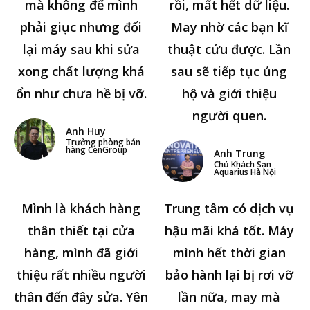
mà không để mình
rồi, mất hết dữ liệu.
phải giục nhưng đổi
May nhờ các bạn kĩ
lại máy sau khi sửa
thuật cứu được. Lần
xong chất lượng khá
sau sẽ tiếp tục ủng
ổn như chưa hề bị vỡ.
hộ và giới thiệu
người quen.
Anh Huy
Trưởng phòng bán
hàng CenGroup
Anh Trung
Chủ Khách Sạn
Aquarius Hà Nội
Mình là khách hàng
Trung tâm có dịch vụ
thân thiết tại cửa
hậu mãi khá tốt. Máy
hàng, mình đã giới
mình hết thời gian
thiệu rất nhiều người
bảo hành lại bị rơi vỡ
thân đến đây sửa. Yên
lần nữa, may mà