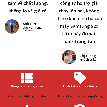
tâm về chất lượng,
công ty hỗ trợ giá
không lo về giá cả.
thay lần hai, không
thì có khi mình bỏ con
Anh Đức
máy Samsung S20
Chủ Hệ Thống
DeliFruit
Ultra này đi mất.
Thank trung tâm.
Chị Giang
Nhà thiết kế
Bảng giá công khai
Linh kiện chính hãng
Miễn phí những lối nhỏ
Hoàn tiền nếu không đúng