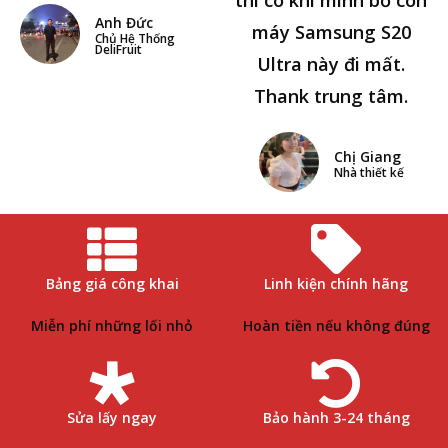
Anh Đức
máy Samsung S20
Chủ Hệ Thống
DeliFruit
Ultra này đi mất.
Thank trung tâm.
Chị Giang
Nhà thiết kế
Bảng giá công khai
Linh kiện chính hãng
Miễn phí những lối nhỏ
Hoàn tiền nếu không đúng
Sửa lấy ngay
Bảo hành 3-24 tháng