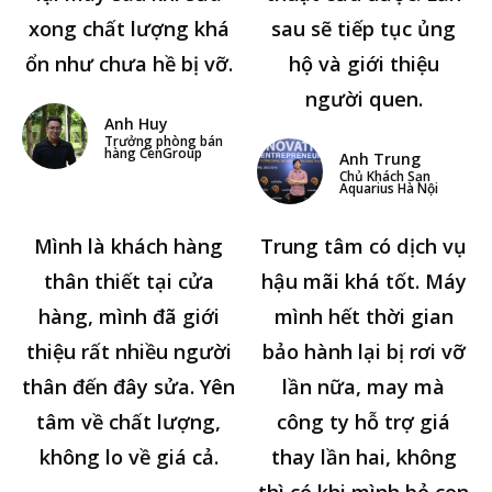
xong chất lượng khá
sau sẽ tiếp tục ủng
ổn như chưa hề bị vỡ.
hộ và giới thiệu
người quen.
Anh Huy
Trưởng phòng bán
hàng CenGroup
Anh Trung
Chủ Khách Sạn
Aquarius Hà Nội
Mình là khách hàng
Trung tâm có dịch vụ
thân thiết tại cửa
hậu mãi khá tốt. Máy
hàng, mình đã giới
mình hết thời gian
thiệu rất nhiều người
bảo hành lại bị rơi vỡ
thân đến đây sửa. Yên
lần nữa, may mà
tâm về chất lượng,
công ty hỗ trợ giá
không lo về giá cả.
thay lần hai, không
thì có khi mình bỏ con