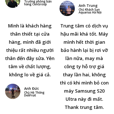
Trưởng phòng bán
hàng CenGroup
Anh Trung
Chủ Khách Sạn
Aquarius Hà Nội
Mình là khách hàng
Trung tâm có dịch vụ
thân thiết tại cửa
hậu mãi khá tốt. Máy
hàng, mình đã giới
mình hết thời gian
thiệu rất nhiều người
bảo hành lại bị rơi vỡ
thân đến đây sửa. Yên
lần nữa, may mà
tâm về chất lượng,
công ty hỗ trợ giá
không lo về giá cả.
thay lần hai, không
thì có khi mình bỏ con
Anh Đức
máy Samsung S20
Chủ Hệ Thống
DeliFruit
Ultra này đi mất.
Thank trung tâm.