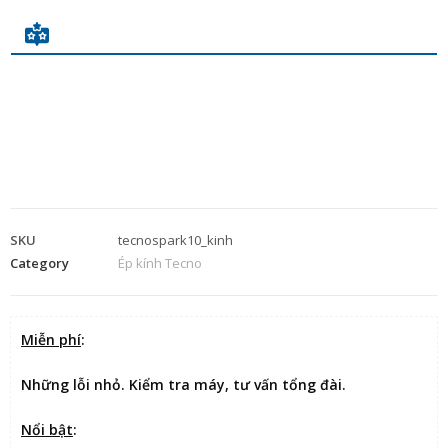
SKU
tecnospark10_kinh
Category
Ép kính Tecno
Miễn phí
:
Những lỗi nhỏ. Kiểm tra máy, tư vấn tổng đài.
Nổi bật
: