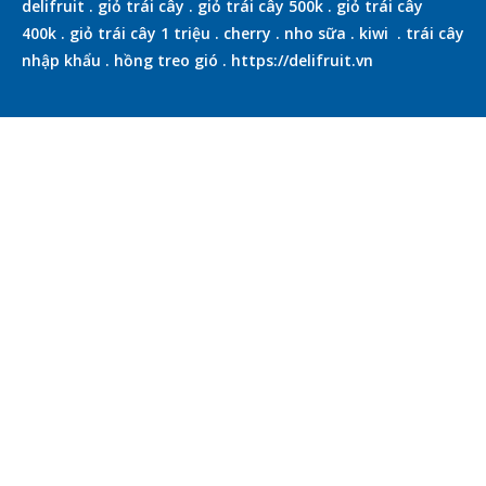
delifruit
.
giỏ trái cây
.
giỏ trái cây 500k
.
giỏ trái cây
400k
.
giỏ trái cây 1 triệu
.
cherry
.
nho sữa
.
kiwi
.
trái cây
nhập khẩu
.
hồng treo gió
.
https://delifruit.vn