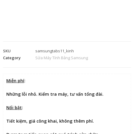
SKU
samsungtabs11_kinh
Category
Sửa Máy Tính Bảng Samsung
Miễn phí
:
Những lỗi nhỏ. Kiểm tra máy, tư vấn tổng đài.
Nổi bật
:
Tiết kiệm
, giá công khai, không thêm phí.