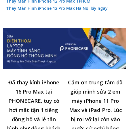
Thay Màn Hình iPhone 12 Pro Max TPHCM
Thay Màn Hình iPhone 12 Pro Max Hà Nội lấy ngay
Đã thay kính iPhone
Cảm ơn trung tâm đã
16 Pro Max tại
giúp mình sửa 2 em
PHONECARE, tuy có
máy iPhone 11 Pro
hơi mất tận 1 tiếng
Max và iPad Pro. Lúc
đồng hồ và lễ tân
bị rơi vỡ lại còn vào
hình như đông khách
nước cứ nghĩ hỏng