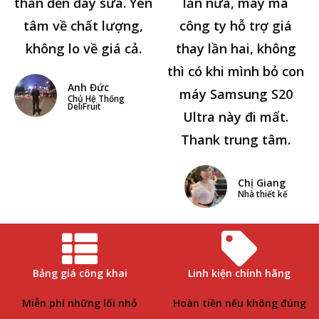
thân đến đây sửa. Yên
lần nữa, may mà
tâm về chất lượng,
công ty hỗ trợ giá
không lo về giá cả.
thay lần hai, không
thì có khi mình bỏ con
Anh Đức
máy Samsung S20
Chủ Hệ Thống
DeliFruit
Ultra này đi mất.
Thank trung tâm.
Chị Giang
Nhà thiết kế
Bảng giá công khai
Linh kiện chính hãng
Miễn phí những lối nhỏ
Hoàn tiền nếu không đúng