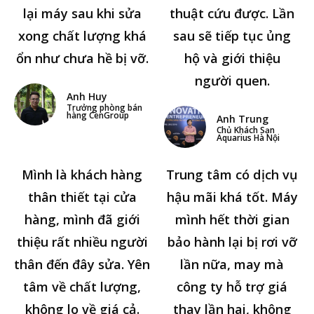
lại máy sau khi sửa
thuật cứu được. Lần
xong chất lượng khá
sau sẽ tiếp tục ủng
ổn như chưa hề bị vỡ.
hộ và giới thiệu
người quen.
Anh Huy
Trưởng phòng bán
hàng CenGroup
Anh Trung
Chủ Khách Sạn
Aquarius Hà Nội
Mình là khách hàng
Trung tâm có dịch vụ
thân thiết tại cửa
hậu mãi khá tốt. Máy
hàng, mình đã giới
mình hết thời gian
thiệu rất nhiều người
bảo hành lại bị rơi vỡ
thân đến đây sửa. Yên
lần nữa, may mà
tâm về chất lượng,
công ty hỗ trợ giá
không lo về giá cả.
thay lần hai, không