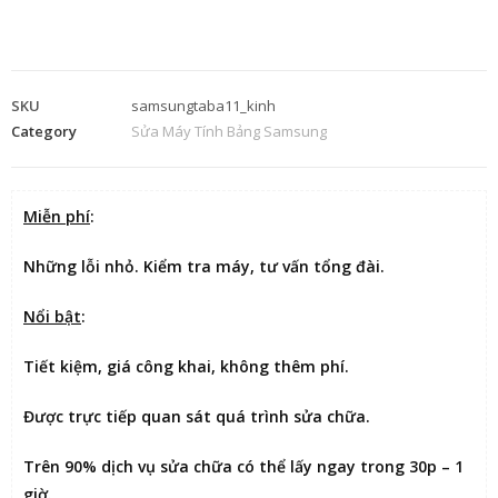
SKU
samsungtaba11_kinh
Category
Sửa Máy Tính Bảng Samsung
Miễn phí
:
Những lỗi nhỏ. Kiểm tra máy, tư vấn tổng đài.
Nổi bật
:
Tiết kiệm
, giá công khai, không thêm phí.
Được
trực tiếp quan sát
quá trình sửa chữa.
Trên 90% dịch vụ sửa chữa có thể
lấy ngay trong 30p – 1
giờ
.