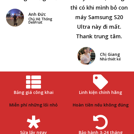
thì có khi mình bỏ con
Anh Đức
máy Samsung S20
Chủ Hệ Thống
DeliFruit
Ultra này đi mất.
Thank trung tâm.
Chị Giang
Nhà thiết kế
Bảng giá công khai
Linh kiện chính hãng
Miễn phí những lối nhỏ
Hoàn tiền nếu không đúng
Sửa lấy ngay
Bảo hành 3-24 tháng