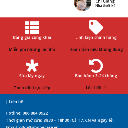
Chị Giang
Nhà thiết kế
Bảng giá công khai
Linh kiện chính hãng
Miễn phí những lối nhỏ
Hoàn tiền nếu không đúng
Sửa lấy ngay
Bảo hành 3-24 tháng
Theo dõi trực tiếp
Lỗi 1 đổi 1
| Liên hệ
Hotline: 086 884 9922
Thời gian mở cửa: 8h30 – 18h30 (Cả T7, CN và ngày lễ)
Email: cskh@phonecare.vn