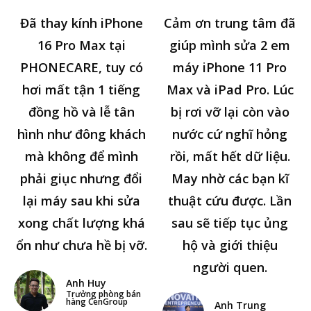
Đã thay kính iPhone
Cảm ơn trung tâm đã
16 Pro Max tại
giúp mình sửa 2 em
PHONECARE, tuy có
máy iPhone 11 Pro
hơi mất tận 1 tiếng
Max và iPad Pro. Lúc
đồng hồ và lễ tân
bị rơi vỡ lại còn vào
hình như đông khách
nước cứ nghĩ hỏng
mà không để mình
rồi, mất hết dữ liệu.
phải giục nhưng đổi
May nhờ các bạn kĩ
lại máy sau khi sửa
thuật cứu được. Lần
xong chất lượng khá
sau sẽ tiếp tục ủng
ổn như chưa hề bị vỡ.
hộ và giới thiệu
người quen.
Anh Huy
Trưởng phòng bán
hàng CenGroup
Anh Trung