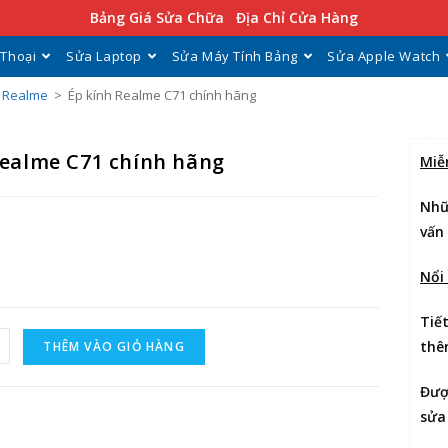
Bảng Giá Sửa Chữa
Địa Chỉ Cửa Hàng
 Thoại
Sửa Laptop
Sửa Máy Tính Bảng
Sửa Apple Watch
h Realme
>
Ép kính Realme C71 chính hãng
Realme C71 chính hãng
Miễ
Nhữ
vấn
Nổi
Tiế
thê
THÊM VÀO GIỎ HÀNG
Đư
sửa