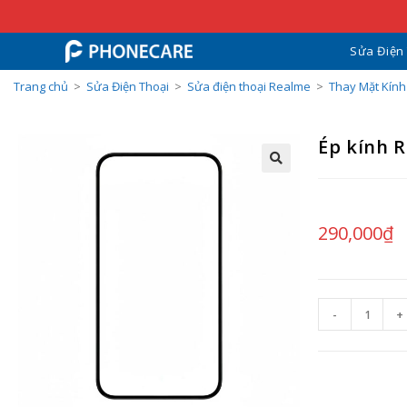
Sửa Điện
Trang chủ
>
Sửa Điện Thoại
>
Sửa điện thoại Realme
>
Thay Mặt Kín
Ép kính 
290,000
₫
-
+