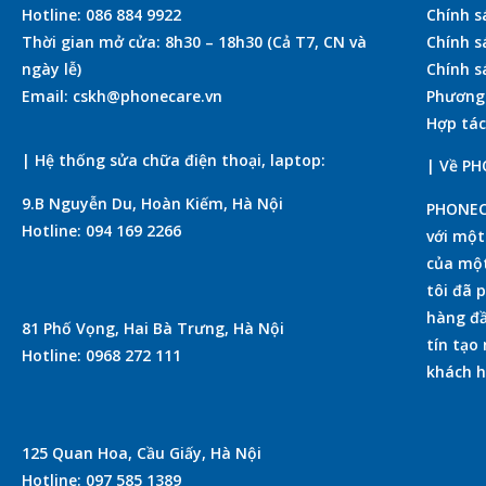
Hotline: 086 884 9922
Chính s
Thời gian mở cửa: 8h30 – 18h30 (Cả T7, CN và
Chính s
ngày lễ)
Chính s
Email: cskh@phonecare.vn
Phương
Hợp tác
| Hệ thống sửa chữa điện thoại, laptop:
| Về P
9.B Nguyễn Du, Hoàn Kiếm, Hà Nội
PHONECA
Hotline: 094 169 2266
với mộ
của một
tôi đã 
hàng đầ
81 Phố Vọng, Hai Bà Trưng, Hà Nội
tín tạo
Hotline: 0968 272 111
khách h
125 Quan Hoa, Cầu Giấy, Hà Nội
Hotline: 097 585 1389