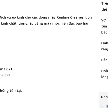
Trê
thể
Dịch vụ ép kính cho các dòng máy Realme C-series luôn
Với
g kính chất lượng, ép bằng máy móc hiện đại, bảo hành
tên 
bảo
Lin
ràn
Bảo
Hoà
me C71
lòn
hông tồn tại.
Dan