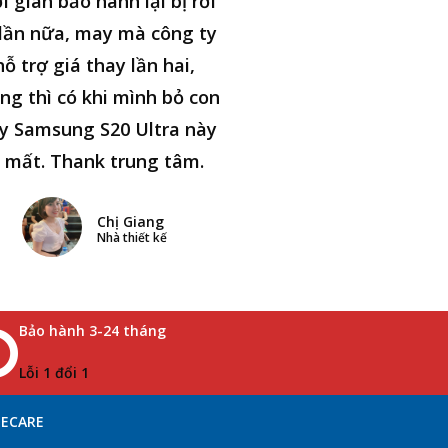
i gian bảo hành lại bị rơi
lần nữa, may mà công ty
hỗ trợ giá thay lần hai,
ng thì có khi mình bỏ con
y Samsung S20 Ultra này
i mất. Thank trung tâm.
Chị Giang
Nhà thiết kế
Bảo hành 3-24 tháng
Lỗi 1 đổi 1
NECARE