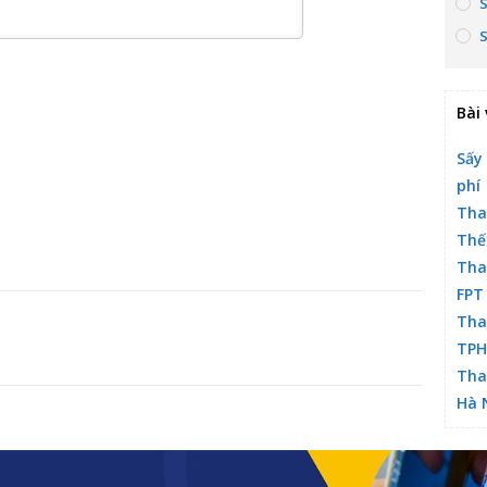
Bài 
Sấy
phí
Tha
Thế
Tha
FPT
Tha
TP
Tha
Hà 