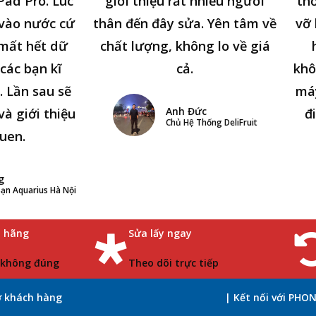
Pad Pro. Lúc
giới thiệu rất nhiều người
thờ
n vào nước cứ
thân đến đây sửa. Yên tâm về
vỡ 
 mất hết dữ
chất lượng, không lo về giá
các bạn kĩ
cả.
khô
. Lần sau sẽ
má
Anh Đức
và giới thiệu
đ
Chủ Hệ Thống DeliFruit
uen.
g
ạn Aquarius Hà Nội
h hãng
Sửa lấy ngay
 không đúng
Theo dõi trực tiếp
ợ khách hàng
| Kết nối với PHO