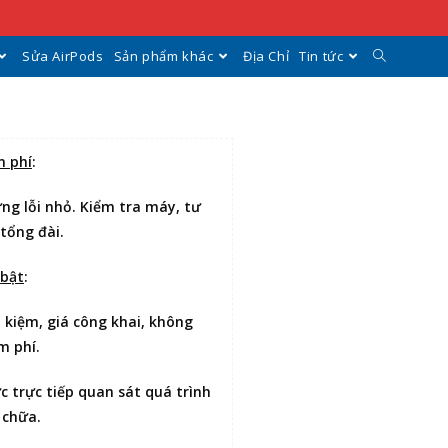
Sửa AirPods
Sản phẩm khác
Địa Chỉ
Tin tức
n phí
:
ng lỗi nhỏ. Kiểm tra máy, tư
 tổng đài.
 bật
:
t kiệm
, giá công khai, không
m phí.
ợc
trực tiếp quan sát
quá trình
 chữa.