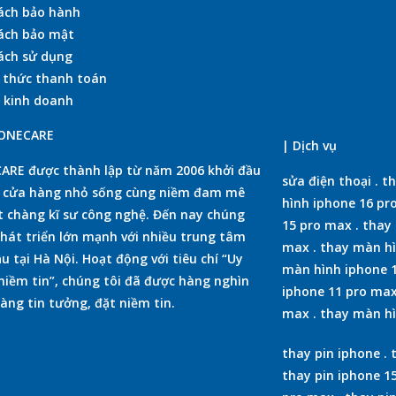
ách bảo hành
ách bảo mật
ách sử dụng
 thức thanh toán
 kinh doanh
HONECARE
| Dịch vụ
RE được thành lập từ năm 2006 khởi đầu
sửa điện thoại
.
th
t cửa hàng nhỏ sống cùng niềm đam mê
hình iphone 16 pr
 chàng kĩ sư công nghệ. Đến nay chúng
15 pro max
.
thay 
phát triển lớn mạnh với nhiều trung tâm
max
.
thay màn hì
u tại Hà Nội. Hoạt động với tiêu chí “Uy
màn hình iphone 
 niềm tin”, chúng tôi đã được hàng nghìn
iphone 11 pro ma
àng tin tưởng, đặt niềm tin.
max
.
thay màn hì
thay pin iphone
.
thay pin iphone 1