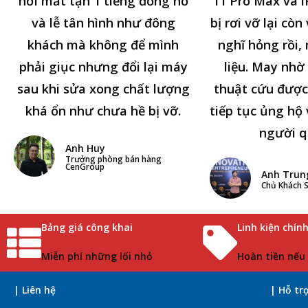
hơi mất tận 1 tiếng đồng hồ
11 Pro Max và i
và lễ tân hình như đông
bị rơi vỡ lại cò
khách mà không để mình
nghĩ hỏng rồi,
phải giục nhưng đổi lại máy
liệu. May nhờ 
sau khi sửa xong chất lượng
thuật cứu được
khá ổn như chưa hề bị vỡ.
tiếp tục ủng hộ 
người q
Anh Huy
Trưởng phòng bán hàng
CenGroup
Anh Trun
Chủ Khách S
Bảng giá công khai
Linh kiện chín
Miễn phí những lối nhỏ
Hoàn tiền nếu
| Liên hệ
| Hỗ tr