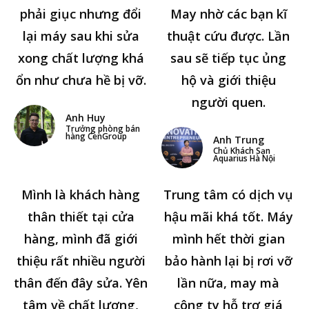
phải giục nhưng đổi
May nhờ các bạn kĩ
lại máy sau khi sửa
thuật cứu được. Lần
xong chất lượng khá
sau sẽ tiếp tục ủng
ổn như chưa hề bị vỡ.
hộ và giới thiệu
người quen.
Anh Huy
Trưởng phòng bán
hàng CenGroup
Anh Trung
Chủ Khách Sạn
Aquarius Hà Nội
Mình là khách hàng
Trung tâm có dịch vụ
thân thiết tại cửa
hậu mãi khá tốt. Máy
hàng, mình đã giới
mình hết thời gian
thiệu rất nhiều người
bảo hành lại bị rơi vỡ
thân đến đây sửa. Yên
lần nữa, may mà
tâm về chất lượng,
công ty hỗ trợ giá