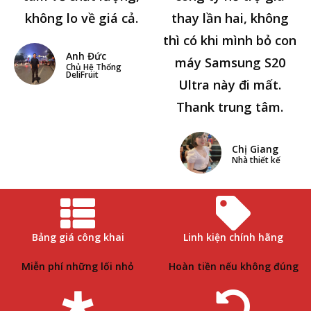
không lo về giá cả.
thay lần hai, không
thì có khi mình bỏ con
Anh Đức
máy Samsung S20
Chủ Hệ Thống
DeliFruit
Ultra này đi mất.
Thank trung tâm.
Chị Giang
Nhà thiết kế
Bảng giá công khai
Linh kiện chính hãng
Miễn phí những lối nhỏ
Hoàn tiền nếu không đúng