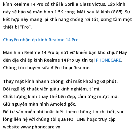
kính Realme 14 Pro có thể là Gorilla Glass Victus. Lớp kính
này sẽ bảo vệ màn hình 1.5K cong. Mặt sau là kính (GG5). Sự
kết hợp này mang lại khả năng chống rơi tốt, xứng tầm một
thiết bị “Pro”.
Chuyên nhận ép kính Realme 14 Pro
Màn hình Realme 14 Pro bị nứt vỡ khiến bạn khó chịu? Hãy
đến
địa chỉ ép kính Realme 14 Pro
uy tín tại
PHONECARE
.
Chúng tôi chuyên
sửa điện thoại
Realme:
Thay mặt kính nhanh chóng, chỉ mất khoảng 60 phút.
Đội ngũ kỹ thuật viên giàu kinh nghiệm, tỉ mỉ.
Chất lượng kính thay thế bền đẹp, cảm ứng mượt mà.
Giữ nguyên màn hình Amoled gốc.
Để tư vấn miễn phí hoặc biết thêm thông tin chi tiết, vui
lòng liên hệ với chúng tôi qua HOTLINE hoặc truy cập
website www.phonecare.vn