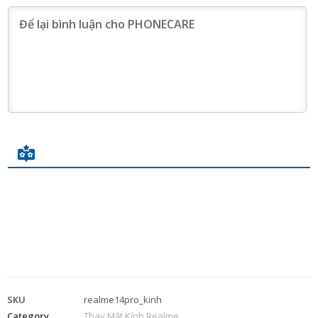
SKU
realme14pro_kinh
Category
Thay Mặt Kính Realme