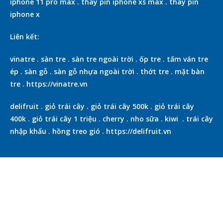
iphone 11 pro max
.
thay pin iphone xs max
.
thay pin
iphone x
Liên kết:
vinatre
.
sàn tre
.
sàn tre ngoài trời
.
ốp tre
.
tấm ván tre
ép
.
sàn gỗ
.
sàn gỗ nhựa ngoài trời
.
thớt tre
.
mặt bàn
tre
.
https://vinatre.vn
delifruit
.
giỏ trái cây
.
giỏ trái cây 500k
.
giỏ trái cây
400k
.
giỏ trái cây 1 triệu
.
cherry
.
nho sữa
.
kiwi
.
trái cây
nhập khẩu
.
hồng treo gió
.
https://delifruit.vn