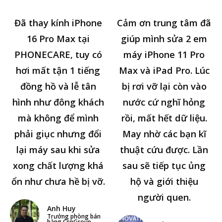
Đã thay kính iPhone
Cảm ơn trung tâm đã
16 Pro Max tại
giúp mình sửa 2 em
PHONECARE, tuy có
máy iPhone 11 Pro
hơi mất tận 1 tiếng
Max và iPad Pro. Lúc
đồng hồ và lễ tân
bị rơi vỡ lại còn vào
hình như đông khách
nước cứ nghĩ hỏng
mà không để mình
rồi, mất hết dữ liệu.
phải giục nhưng đổi
May nhờ các bạn kĩ
lại máy sau khi sửa
thuật cứu được. Lần
xong chất lượng khá
sau sẽ tiếp tục ủng
ổn như chưa hề bị vỡ.
hộ và giới thiệu
người quen.
Anh Huy
Trưởng phòng bán
hàng CenGroup