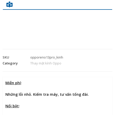
SKU
opporeno13pro_kinh
Category
Thay mặt kính Oppo
Miễn phí
:
Những lỗi nhỏ. Kiểm tra máy, tư vấn tổng đài.
Nổi bật
: