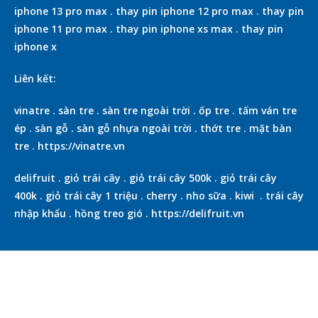
iphone 13 pro max
.
thay pin iphone 12 pro max
.
thay pin
iphone 11 pro max
.
thay pin iphone xs max
.
thay pin
iphone x
Liên kết:
vinatre
.
sàn tre
.
sàn tre ngoài trời
.
ốp tre
.
tấm ván tre
ép
.
sàn gỗ
.
sàn gỗ nhựa ngoài trời
.
thớt tre
.
mặt bàn
tre
.
https://vinatre.vn
delifruit
.
giỏ trái cây
.
giỏ trái cây 500k
.
giỏ trái cây
400k
.
giỏ trái cây 1 triệu
.
cherry
.
nho sữa
.
kiwi
.
trái cây
nhập khẩu
.
hồng treo gió
.
https://delifruit.vn