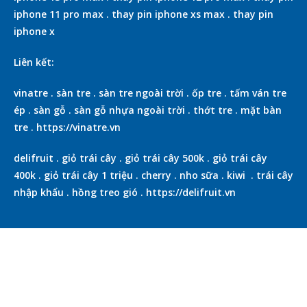
iphone 11 pro max
.
thay pin iphone xs max
.
thay pin
iphone x
Liên kết:
vinatre
.
sàn tre
.
sàn tre ngoài trời
.
ốp tre
.
tấm ván tre
ép
.
sàn gỗ
.
sàn gỗ nhựa ngoài trời
.
thớt tre
.
mặt bàn
tre
.
https://vinatre.vn
delifruit
.
giỏ trái cây
.
giỏ trái cây 500k
.
giỏ trái cây
400k
.
giỏ trái cây 1 triệu
.
cherry
.
nho sữa
.
kiwi
.
trái cây
nhập khẩu
.
hồng treo gió
.
https://delifruit.vn