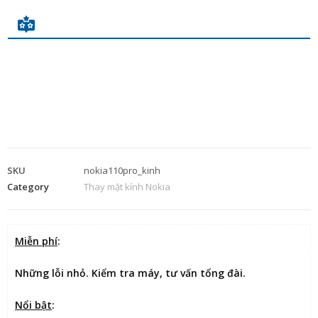
SKU
nokia110pro_kinh
Category
Thay mặt kính Nokia
Miễn phí
:
Những lỗi nhỏ. Kiểm tra máy, tư vấn tổng đài.
Nổi bật
: