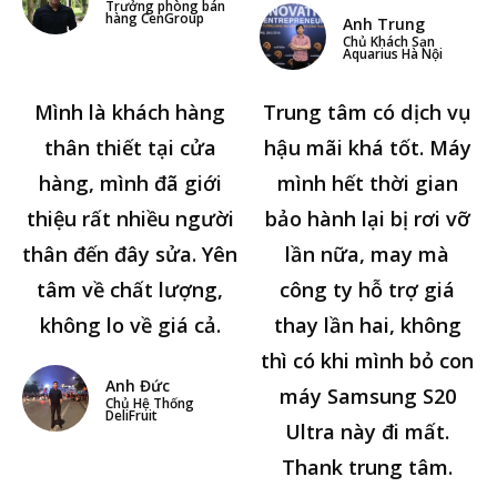
Trưởng phòng bán
hàng CenGroup
Anh Trung
Chủ Khách Sạn
Aquarius Hà Nội
Mình là khách hàng
Trung tâm có dịch vụ
thân thiết tại cửa
hậu mãi khá tốt. Máy
hàng, mình đã giới
mình hết thời gian
thiệu rất nhiều người
bảo hành lại bị rơi vỡ
thân đến đây sửa. Yên
lần nữa, may mà
tâm về chất lượng,
công ty hỗ trợ giá
không lo về giá cả.
thay lần hai, không
thì có khi mình bỏ con
Anh Đức
máy Samsung S20
Chủ Hệ Thống
DeliFruit
Ultra này đi mất.
Thank trung tâm.