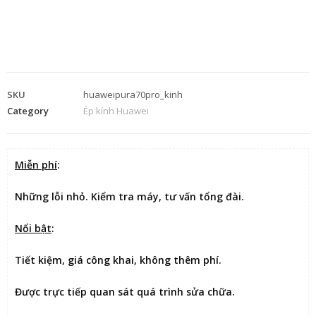
SKU
huaweipura70pro_kinh
Category
Ép kính Huawei
Miễn phí
:
Những lỗi nhỏ. Kiểm tra máy, tư vấn tổng đài.
Nổi bật
:
Tiết kiệm
, giá công khai, không thêm phí.
Được
trực tiếp quan sát
quá trình sửa chữa.