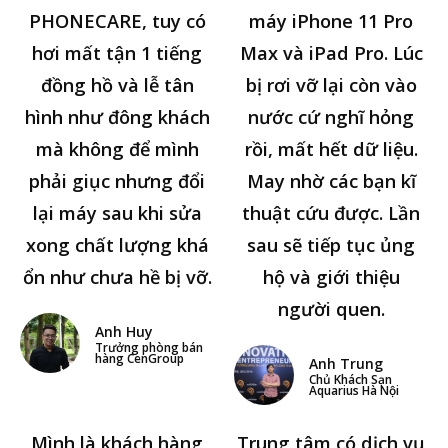
PHONECARE, tuy có
máy iPhone 11 Pro
hơi mất tận 1 tiếng
Max và iPad Pro. Lúc
đồng hồ và lễ tân
bị rơi vỡ lại còn vào
hình như đông khách
nước cứ nghĩ hỏng
mà không để mình
rồi, mất hết dữ liệu.
phải giục nhưng đổi
May nhờ các bạn kĩ
lại máy sau khi sửa
thuật cứu được. Lần
xong chất lượng khá
sau sẽ tiếp tục ủng
ổn như chưa hề bị vỡ.
hộ và giới thiệu
người quen.
Anh Huy
Trưởng phòng bán
hàng CenGroup
Anh Trung
Chủ Khách Sạn
Aquarius Hà Nội
Mình là khách hàng
Trung tâm có dịch vụ