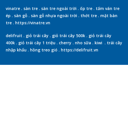
vinatre
.
sàn tre
.
sàn tre ngoài trời
.
ốp tre
.
tấm ván tre
ép
.
sàn gỗ
.
sàn gỗ nhựa ngoài trời
.
thớt tre
.
mặt bàn
tre
.
https://vinatre.vn
delifruit
.
giỏ trái cây
.
giỏ trái cây 500k
.
giỏ trái cây
400k
.
giỏ trái cây 1 triệu
.
cherry
.
nho sữa
.
kiwi
.
trái cây
nhập khẩu
.
hồng treo gió
.
https://delifruit.vn