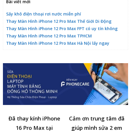
Bài viết mới
Sấy khô điện thoại rơi nước miễn phí
Thay Màn Hình iPhone 12 Pro Max Thế Giới Di Động
Thay Màn Hình iPhone 12 Pro Max FPT có uy tín không
Thay Màn Hình iPhone 12 Pro Max TPHCM
Thay Màn Hình iPhone 12 Pro Max Hà Nội lấy ngay
Đã thay kính iPhone
Cảm ơn trung tâm đã
16 Pro Max tại
giúp mình sửa 2 em