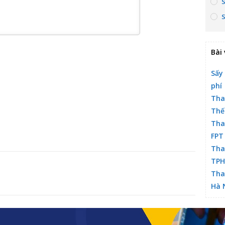
Bài 
Sấy
phí
Tha
Thế
Tha
FPT
Tha
TP
Tha
Hà 