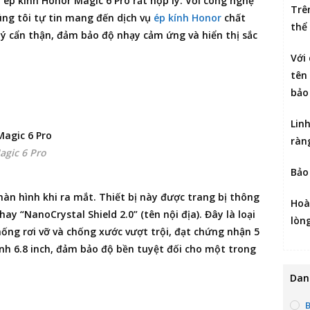
 ép kính Honor Magic 6 Pro
rất hợp lý. Với công nghệ
Trê
húng tôi tự tin mang đến dịch vụ
ép kính Honor
chất
thể
lý cẩn thận, đảm bảo độ nhạy cảm ứng và hiển thị sắc
Với
tên 
bảo
Lin
ràn
agic 6 Pro
Bảo
n hình khi ra mắt. Thiết bị này được trang bị thông
Hoà
ay “NanoCrystal Shield 2.0” (tên nội địa). Đây là loại
lòn
hống rơi vỡ và chống xước vượt trội, đạt chứng nhận 5
h 6.8 inch, đảm bảo độ bền tuyệt đối cho một trong
Dan