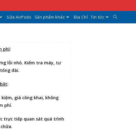
Sửa AirPods
Sản phẩm khác
Địa Chỉ
Tin tức
n phí
:
ng lỗi nhỏ. Kiểm tra máy, tư
 tổng đài.
 bật
:
t kiệm
, giá công khai, không
m phí.
ợc
trực tiếp quan sát
quá trình
 chữa.