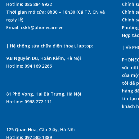
Hotline: 086 884 9922
Chính s
Thời gian mở cửa: 8h30 – 18h30 (Cả T7, CN và
Chính s
ngày lễ)
Chính s
Email: cskh@phonecare.vn
Phương
Hợp tác
| Hệ thống sửa chữa điện thoại, laptop:
| Về P
9.B Nguyễn Du, Hoàn Kiếm, Hà Nội
PHONECA
Hotline: 094 169 2266
với mộ
của một
tôi đã 
hàng đầ
81 Phố Vọng, Hai Bà Trưng, Hà Nội
tín tạo
Hotline: 0968 272 111
khách h
125 Quan Hoa, Cầu Giấy, Hà Nội
Hotline: 097 585 1389