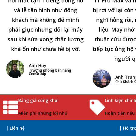
hơi mất tận 1 tiếng đồng hồ
11 Pro Max và i
và lễ tân hình như đông
bị rơi vỡ lại cò
khách mà không để mình
nghĩ hỏng rồi,
phải giục nhưng đổi lại máy
liệu. May nhờ 
sau khi sửa xong chất lượng
thuật cứu được
khá ổn như chưa hề bị vỡ.
tiếp tục ủng hộ 
người q
Anh Huy
Trưởng phòng bán hàng
CenGroup
Anh Trun
Chủ Khách S
Bảng giá công khai
Linh kiện chín
Miễn phí những lối nhỏ
Hoàn tiền nếu
| Liên hệ
| Hỗ tr