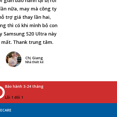
i gian bảo hành lại bị rơi
lần nữa, may mà công ty
hỗ trợ giá thay lần hai,
ng thì có khi mình bỏ con
y Samsung S20 Ultra này
i mất. Thank trung tâm.
Chị Giang
Nhà thiết kế
Bảo hành 3-24 tháng
Lỗi 1 đổi 1
NECARE