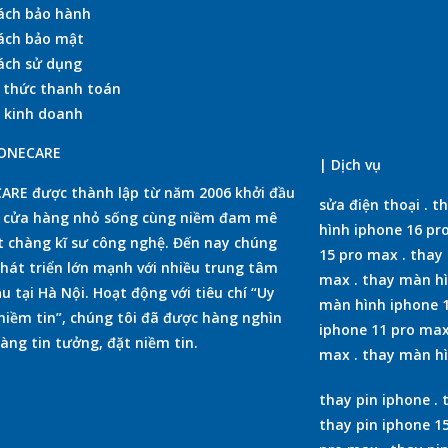
ách bảo hành
ách bảo mật
ách sử dụng
 thức thanh toán
 kinh doanh
HONECARE
| Dịch vụ
RE được thành lập từ năm 2006 khởi đầu
sửa điện thoại
.
th
t cửa hàng nhỏ sống cùng niềm đam mê
hình iphone 16 pr
 chàng kĩ sư công nghệ. Đến nay chúng
15 pro max
.
thay 
phát triển lớn mạnh với nhiều trung tâm
max
.
thay màn hì
u tại Hà Nội. Hoạt động với tiêu chí “Uy
màn hình iphone 
 niềm tin”, chúng tôi đã được hàng nghìn
iphone 11 pro ma
àng tin tưởng, đặt niềm tin.
max
.
thay màn hì
thay pin iphone
.
thay pin iphone 1