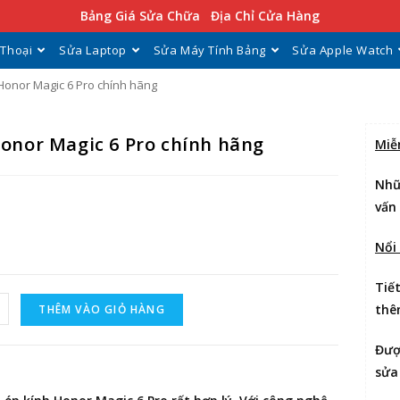
Bảng Giá Sửa Chữa
Địa Chỉ Cửa Hàng
 Thoại
Sửa Laptop
Sửa Máy Tính Bảng
Sửa Apple Watch
Honor Magic 6 Pro chính hãng
Honor Magic 6 Pro chính hãng
Miễ
Nhữ
vấn
Nổi
Tiế
thê
THÊM VÀO GIỎ HÀNG
Đư
sửa