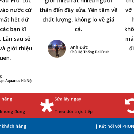
Pad Pro. Lúc
giới thiệu rất nhiều người
thờ
n vào nước cứ
thân đến đây sửa. Yên tâm về
vỡ 
 mất hết dữ
chất lượng, không lo về giá
các bạn kĩ
cả.
khô
. Lần sau sẽ
má
Anh Đức
và giới thiệu
đ
Chủ Hệ Thống DeliFruit
uen.
g
ạn Aquarius Hà Nội
h hãng
Sửa lấy ngay
 không đúng
Theo dõi trực tiếp
ợ khách hàng
| Kết nối với PHO